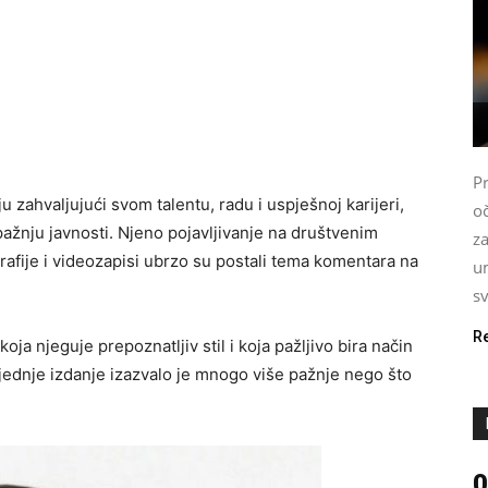
P
u zahvaljujući svom talentu, radu i uspješnoj karijeri,
oč
pažnju javnosti. Njeno pojavljivanje na društvenim
z
rafije i videozapisi ubrzo su postali tema komentara na
u
s
R
ja njeguje prepoznatljiv stil i koja pažljivo bira način
ljednje izdanje izazvalo je mnogo više pažnje nego što
0