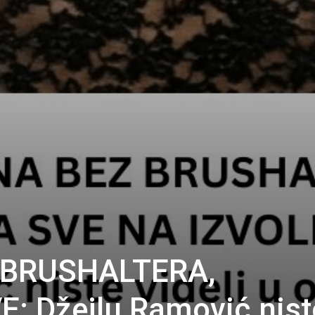
 BRUSHALTERA,
: Džejlu Ramović nist