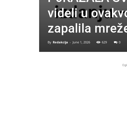
videli u ovak
zapalila mrež
By
Redakcija
-
June 1, 2026
629
0
Ogl