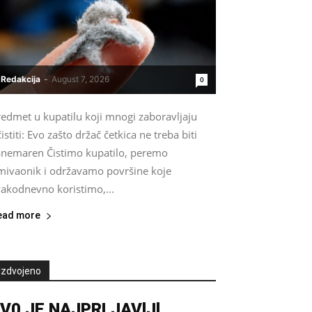
Redakcija
-
August 7, 2026
0
redmet u kupatilu koji mnogi zaboravljaju
istiti: Evo zašto držač četkica ne treba biti
anemaren Čistimo kupatilo, peremo
mivaonik i održavamo površine koje
vakodnevno koristimo,...
ead more
Izdvojeno
V0 JE NAJPRLJAVlJl