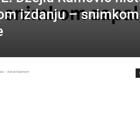
vom izdanju – snimkom
e
asi - Advertisement