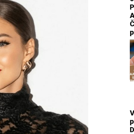
P
A
Č
p
V
p