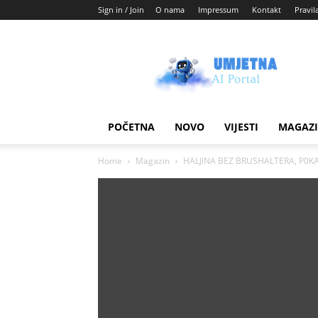
Sign in / Join
O nama
Impressum
Kontakt
Pravil
Umjetni
AI
blog
POČETNA
NOVO
VIJESTI
MAGAZ
Home
Magazin
HALJlNA BEZ BRUSHALTERA, P0KAZAL