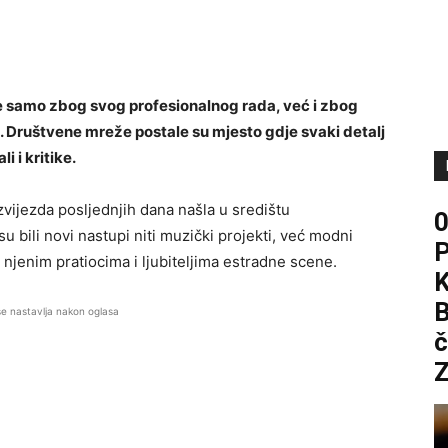
je samo zbog svog profesionalnog rada, već i zbog
i. Društvene mreže postale su mjesto gdje svaki detalj
 i kritike.
vijezda posljednjih dana našla u središtu
u bili novi nastupi niti muzički projekti, već modni
njenim pratiocima i ljubiteljima estradne scene.
B
se nastavlja nakon oglasa
č