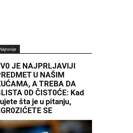
Najnovije
0V0 JE NAJPRLJAVlJl
PREDMET U NAŠlM
KUĆAMA, A TREBA DA
LISTA 0D ČIST0ĆE: Kad
ujete šta je u pitanju,
ZGR0ZIĆETE SE