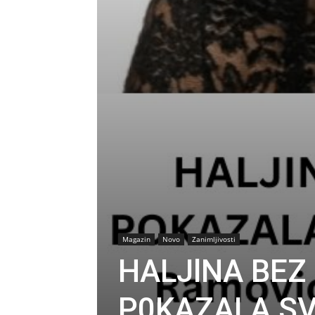
Magazin
Novo
Zanimljivosti
HALJlNA BEZ
P0KAZALA SVE