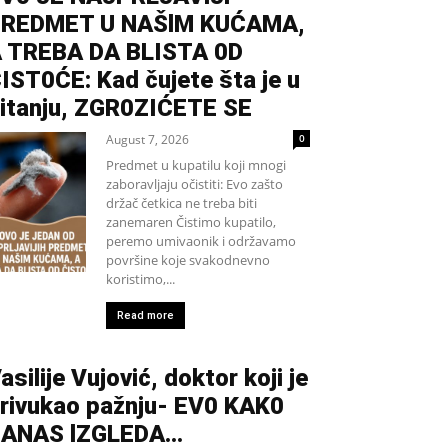
REDMET U NAŠlM KUĆAMA,
 TREBA DA BLISTA 0D
IST0ĆE: Kad čujete šta je u
itanju, ZGR0ZIĆETE SE
August 7, 2026
0
Predmet u kupatilu koji mnogi
zaboravljaju očistiti: Evo zašto
držač četkica ne treba biti
zanemaren Čistimo kupatilo,
peremo umivaonik i održavamo
površine koje svakodnevno
koristimo,...
Read more
asilije Vujović, doktor koji je
rivukao pažnju- EV0 KAK0
DANAS lZGLEDA…