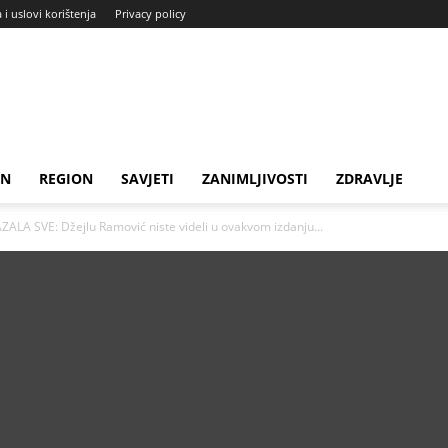
a i uslovi korištenja
Privacy policy
IN
REGION
SAVJETI
ZANIMLJIVOSTI
ZDRAVLJE
A SVE: Džejlu Ramović niste videli u ovakvom izdanju...