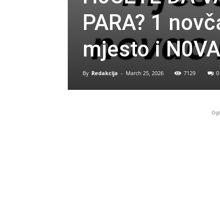
PARA? 1 novča
mjesto i N0V
By
Redakcija
-
March 25, 2026
7129
0
Ogl