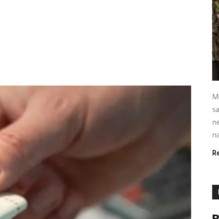
M
s
ne
na
R