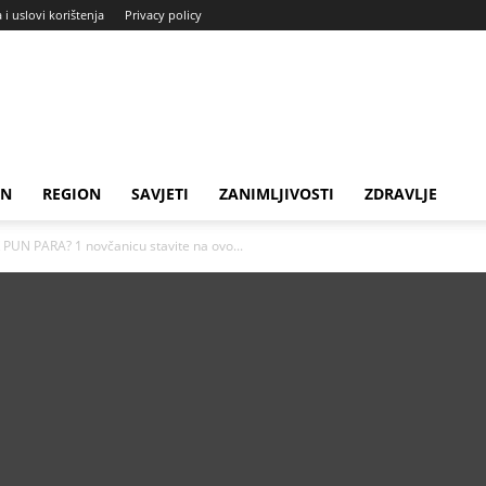
a i uslovi korištenja
Privacy policy
IN
REGION
SAVJETI
ZANIMLJIVOSTI
ZDRAVLJE
UN PARA? 1 novčanicu stavite na ovo...