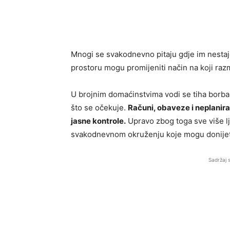
Mnogi se svakodnevno pitaju gdje im nestaje
prostoru mogu promijeniti način na koji razm
U brojnim domaćinstvima vodi se tiha borba
što se očekuje.
Računi, obaveze i neplaniran
jasne kontrole.
Upravo zbog toga sve više l
svakodnevnom okruženju koje mogu donijeti o
Sadržaj 