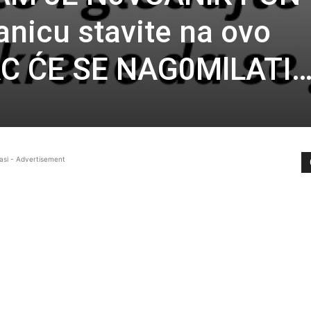
nicu stavite na ovo
AC ĆE SE NAG0MlLATI…
asi - Advertisement