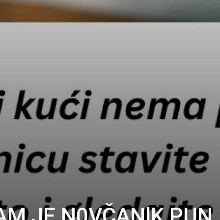
AM JE N0VČANlK PUN