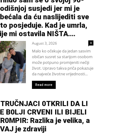
rinuo sam se o svojoj 90-
odišnjoj susjedi jer mi je
bećala da ću naslijediti sve
to posjeduje. Kad je umrla,
ije mi ostavila NIŠTA....
August 3, 2026
0
Malo ko očekuje da jedan sasvim
običan susret sa starijom osobom
može potpuno promijeniti nečiji
život. Upravo takva priča pokazuje
da najveće životne vrijednosti...
Read more
TRUČNJACI 0TKRILI DA LI
E B0LJI CRVENI ILI BIJELI
R0MPIR: Razlika je velika, a
VAJ je zdraviji