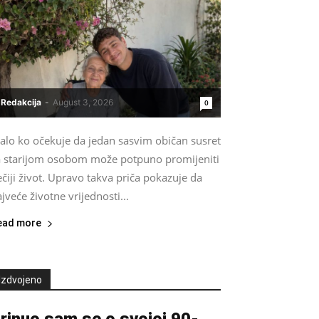
Redakcija
-
August 3, 2026
0
alo ko očekuje da jedan sasvim običan susret
a starijom osobom može potpuno promijeniti
čiji život. Upravo takva priča pokazuje da
jveće životne vrijednosti...
ead more
Izdvojeno