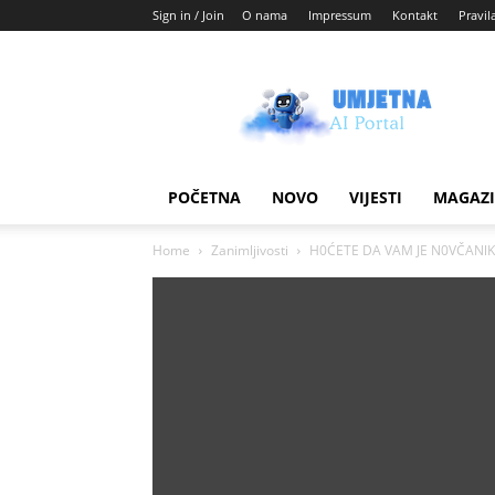
Sign in / Join
O nama
Impressum
Kontakt
Pravil
Umjetni
AI
blog
POČETNA
NOVO
VIJESTI
MAGAZ
Home
Zanimljivosti
H0ĆETE DA VAM JE N0VČANlK P