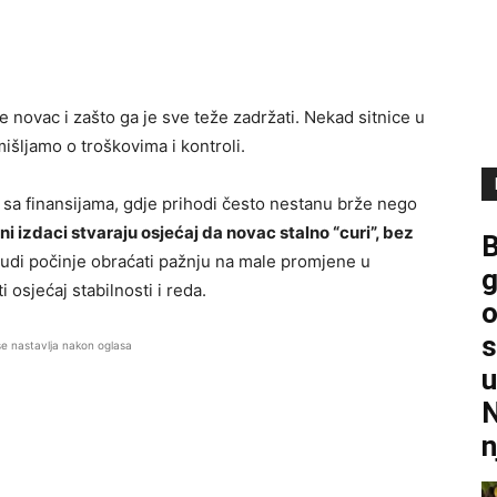
 novac i zašto ga je sve teže zadržati. Nekad sitnice u
išljamo o troškovima i kontroli.
 sa finansijama, gdje prihodi često nestanu brže nego
i izdaci stvaraju osjećaj da novac stalno “curi”, bez
B
judi počinje obraćati pažnju na male promjene u
g
sjećaj stabilnosti i reda.
o
s
se nastavlja nakon oglasa
u
N
n