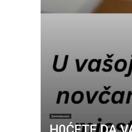
Zanimljivosti
H0ĆETE DA V