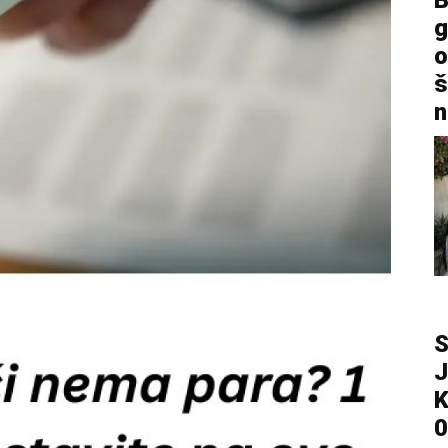
B
g
o
š
n
S
J
K
0