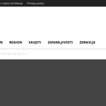
a i uslovi korištenja
Privacy policy
IN
REGION
SAVJETI
ZANIMLJIVOSTI
ZDRAVLJE
Evo Na Šta Vas To...