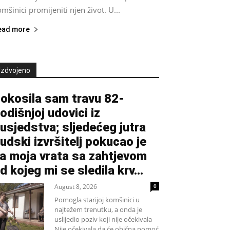
mšinici promijeniti njen život. U...
ead more
Izdvojeno
okosila sam travu 82-
odišnjoj udovici iz
usjedstva; sljedećeg jutra
udski izvršitelj pokucao je
a moja vrata sa zahtjevom
d kojeg mi se sledila krv...
August 8, 2026
0
Pomogla starijoj komšinici u
najtežem trenutku, a onda je
uslijedio poziv koji nije očekivala
Nije očekivala da će obična pomoć