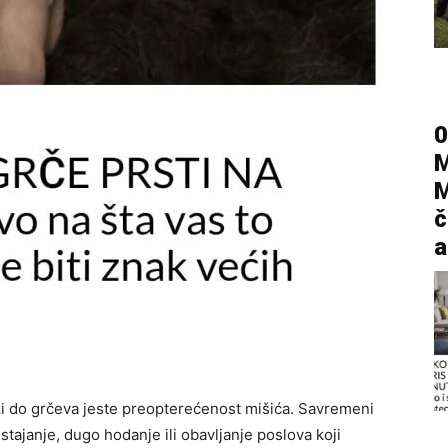
0
M
M
č
a
zi do grčeva jeste preopterećenost mišića. Savremeni
tajanje, dugo hodanje ili obavljanje poslova koji