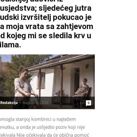
usjedstva; sljedećeg jutra
udski izvršitelj pokucao je
a moja vrata sa zahtjevom
d kojeg mi se sledila krv u
ilama.
Redakcija
-
August 8, 2026
0
omogla starijoj komšinici u najtežem
enutku, a onda je uslijedio poziv koji nije
čekivala Nije očekivala da će obična pomoć