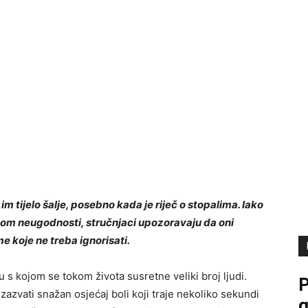
m tijelo šalje, posebno kada je riječ o stopalima. Iako
nom neugodnosti, stručnjaci upozoravaju da oni
 koje ne treba ignorisati.
u s kojom se tokom života susretne veliki broj ljudi.
P
zazvati snažan osjećaj boli koji traje nekoliko sekundi
g