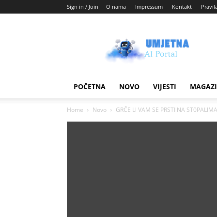
Sign in / Join
O nama
Impressum
Kontakt
Pravil
Umjetni
AI
blog
POČETNA
NOVO
VIJESTI
MAGAZ
Home
Novo
GRČE Ll VAM SE PRSTI NA ST0PALIMA? 