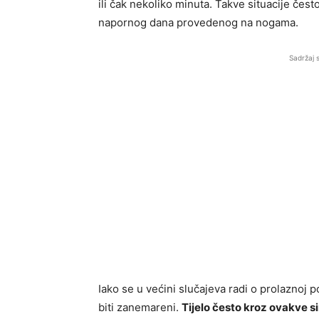
ili čak nekoliko minuta. Takve situacije čes
napornog dana provedenog na nogama.
Sadržaj 
Iako se u većini slučajeva radi o prolaznoj po
biti zanemareni.
Tijelo često kroz ovakve s