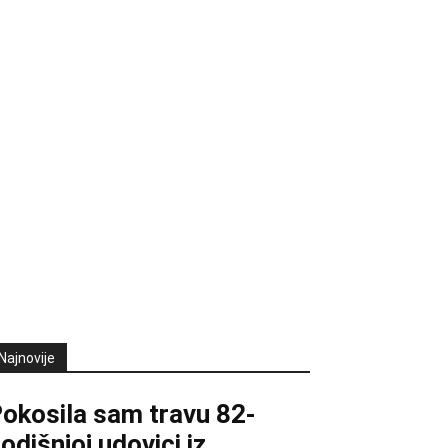
Najnovije
okosila sam travu 82-
odišnjoj udovici iz