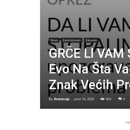
Novo
Zanimljivosti
Zdravlje
GRČE Ll VAM 
Evo Na Šta Va
Znak Većih P
By
Redakcija
-
June 10, 2026
664
0
Ogl