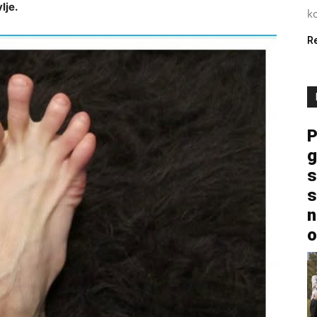
lje.
ko
R
P
g
s
s
n
o