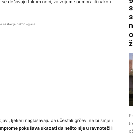
to se dešavaju tokom noći, za vrijeme odmora ili nakon
s
s
n
se nastavlja nakon oglasa
o
ž
P
javi, ljekari naglašavaju da učestali grčevi ne bi smjeli
tr
imptome pokušava ukazati da nešto nije u ravnoteži i
o