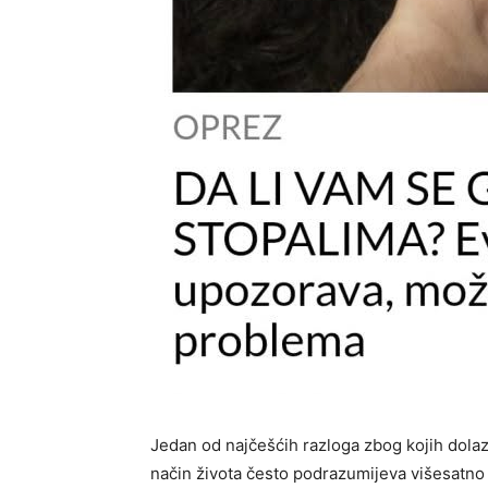
Jedan od najčešćih razloga zbog kojih dola
način života često podrazumijeva višesatno s