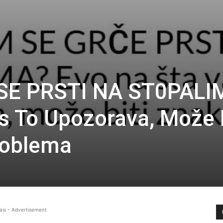
SE PRSTI NA ST0PALI
s To Upozorava, Može B
roblema
asi - Advertisement