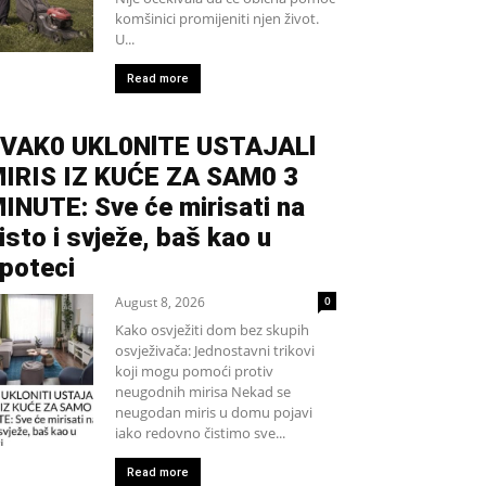
komšinici promijeniti njen život.
U...
Read more
VAK0 UKL0NlTE USTAJALl
IRIS IZ KUĆE ZA SAM0 3
INUTE: Sve će mirisati na
isto i svježe, baš kao u
poteci
August 8, 2026
0
Kako osvježiti dom bez skupih
osvježivača: Jednostavni trikovi
koji mogu pomoći protiv
neugodnih mirisa Nekad se
neugodan miris u domu pojavi
iako redovno čistimo sve...
Read more