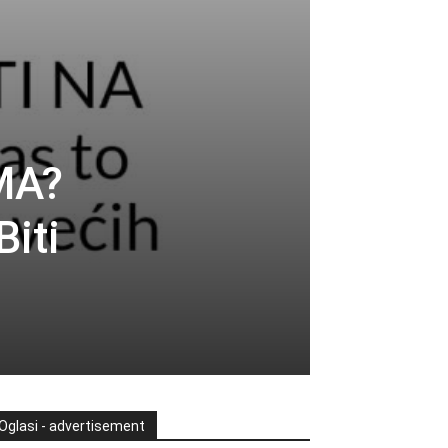
MA?
iti
Oglasi - advertisement