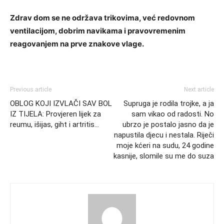
Zdrav dom se ne održava trikovima, već redovnom
ventilacijom, dobrim navikama i pravovremenim
reagovanjem na prve znakove vlage.
Previous article
Next article
OBLOG KOJI IZVLAČI SAV BOL
Supruga je rodila trojke, a ja
IZ TIJELA: Provjeren lijek za
sam vikao od radosti. No
reumu, išijas, giht i artritis…
ubrzo je postalo jasno da je
napustila djecu i nestala. Riječi
moje kćeri na sudu, 24 godine
kasnije, slomile su me do suza