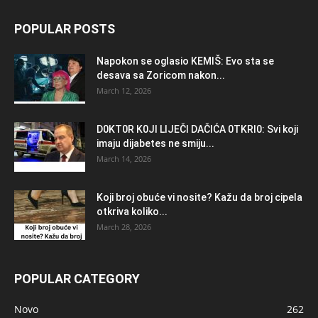
POPULAR POSTS
Napokon se oglasio KEMlŠ: Evo sta se
desava sa Zoricom nakon...
March 12, 2026
D0KT0R K0Jl LlJEČl DAČlĆA 0TKRl0: Svi koji
imaju dijabetes ne smiju...
March 14, 2026
Koji broj obuće vi nosite? Kažu da broj cipela
otkriva koliko...
March 28, 2026
POPULAR CATEGORY
Novo
262