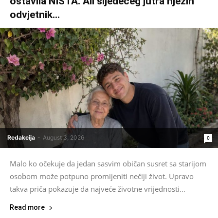
ostavila NIŠTA. Ali sljedećeg jutra njezin
odvjetnik...
Redakcija
-
August 3, 2026
0
Malo ko očekuje da jedan sasvim običan susret sa starijom
osobom može potpuno promijeniti nečiji život. Upravo
takva priča pokazuje da najveće životne vrijednosti...
Read more