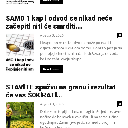
Read more
SAM0 1 kap i odvod se nikad neće
začepiti niti će smrditi….
August 3, 2026
0
Neugodan miris iz odvoda može pokvariti
osjećaj čistoće u cijelom domu. Dobra vijest je da
postoje jednostavni načini održavanja odvoda
koji ne zahtijevaju skupe...
Read more
STAVlTE spužvu na granu i rezultat
će vas Š0KlRATl…
August 3, 2026
0
Dolaskom toplijih dana mnogi traže jednostavne
načine da boravak u dvorištu ili na terasi učine
ugodnijim. Zanimljivo je da se među brojnim
kućnim trikovima...