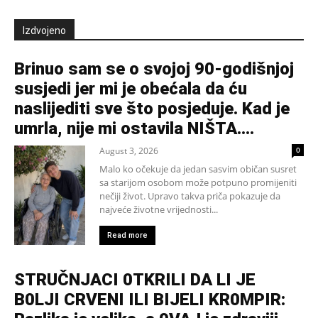
Izdvojeno
Brinuo sam se o svojoj 90-godišnjoj
susjedi jer mi je obećala da ću
naslijediti sve što posjeduje. Kad je
umrla, nije mi ostavila NIŠTA....
August 3, 2026
0
Malo ko očekuje da jedan sasvim običan susret
sa starijom osobom može potpuno promijeniti
nečiji život. Upravo takva priča pokazuje da
najveće životne vrijednosti...
Read more
STRUČNJACI 0TKRILI DA LI JE
B0LJI CRVENI ILI BIJELI KR0MPIR: