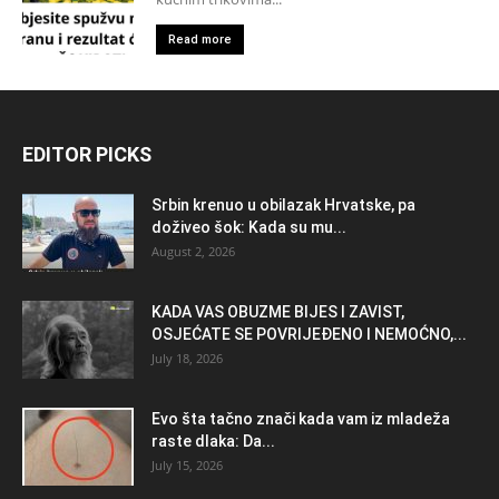
Read more
EDITOR PICKS
Srbin krenuo u obilazak Hrvatske, pa
doživeo šok: Kada su mu...
August 2, 2026
KADA VAS OBUZME BIJES I ZAVIST,
OSJEĆATE SE POVRIJEĐENO I NEMOĆNO,...
July 18, 2026
Evo šta tačno znači kada vam iz mladeža
raste dlaka: Da...
July 15, 2026