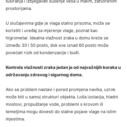
tuširanja i izbjegavati sušenje veša u malim, zatvorenim
prostorijama.
U slučajevima gdje je vlaga stalno prisutna, može se
koristiti i uređaj za mjerenje vlage, poznat kao
higrometar. Idealna vlažnost zraka u domu kreće se
između 30 i 50 posto, dok sve iznad 60 posto može
povećati rizik od kondenzacije i buđi.
Kontrola vlažnosti zraka jedan je od najvažnijih koraka u
održavanju zdravog i sigurnog doma.
Ako se problem nastavi i pored promjena navika, uzrok
može biti u samoj strukturi objekta. Loša izolacija, hladni
mostovi, propuštanje vode, problemi s krovom ili
temeljima mogu dovesti do stalne pojave vlage na istim
mjestima.