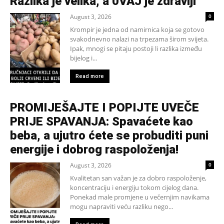
Razlika je velika, a 0VAJ je zdraviji
August 3, 2026
0
Krompir je jedna od namirnica koja se gotovo
svakodnevno nalazi na trpezama širom svijeta.
Ipak, mnogi se pitaju postoji li razlika između
bijelog i...
Read more
PROMIJEŠAJTE I POPIJTE UVEČE
PRIJE SPAVANJA: Spavaćete kao
beba, a ujutro ćete se probuditi puni
energije i dobrog raspoloženja!
August 3, 2026
0
Kvalitetan san važan je za dobro raspoloženje,
koncentraciju i energiju tokom cijelog dana.
Ponekad male promjene u večernjim navikama
mogu napraviti veću razliku nego...