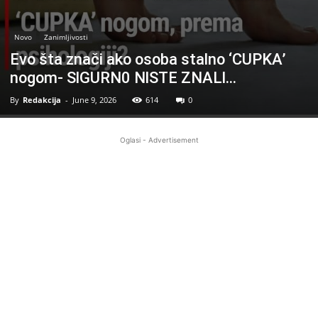
Novo
Zanimljivosti
Evo šta znači ako osoba stalno ‘CUPKA’
nogom- SlGURN0 NlSTE ZNALl…
By
Redakcija
-
June 9, 2026
614
0
Oglasi - Advertisement