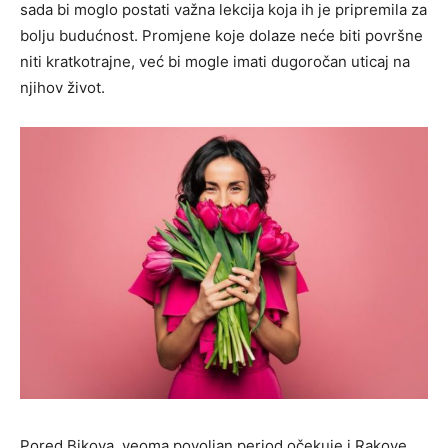
sada bi moglo postati važna lekcija koja ih je pripremila za
bolju budućnost. Promjene koje dolaze neće biti površne
niti kratkotrajne, već bi mogle imati dugoročan uticaj na
njihov život.
Pored Bikova, veoma povoljan period očekuje i Rakove.