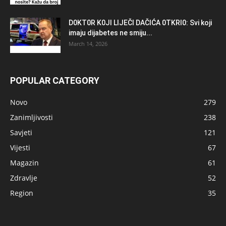
D0KT0R K0Jl LlJEČl DAČlĆA 0TKRl0: Svi koji
imaju dijabetes ne smiju...
March 14, 2026
POPULAR CATEGORY
Novo
279
Zanimljivosti
238
Savjeti
121
Vijesti
67
Magazin
61
Zdravlje
52
Region
35