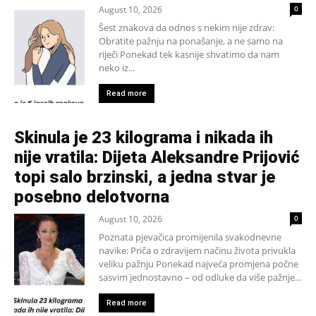
August 10, 2026
0
Šest znakova da odnos s nekim nije zdrav:
Obratite pažnju na ponašanje, a ne samo na
riječi Ponekad tek kasnije shvatimo da nam
neko iz...
Read more
Skinula je 23 kilograma i nikada ih
nije vratila: Dijeta Aleksandre Prijović
topi salo brzinski, a jedna stvar je
posebno delotvorna
August 10, 2026
0
Poznata pjevačica promijenila svakodnevne
navike: Priča o zdravijem načinu života privukla
veliku pažnju Ponekad najveća promjena počne
sasvim jednostavno – od odluke da više pažnje...
Read more