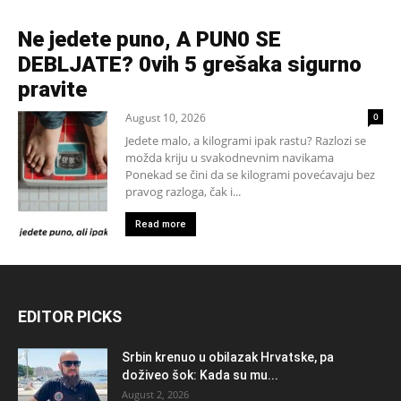
Ne jedete puno, A PUN0 SE
DEBLJATE? 0vih 5 grešaka sigurno
pravite
August 10, 2026
0
Jedete malo, a kilogrami ipak rastu? Razlozi se
možda kriju u svakodnevnim navikama
Ponekad se čini da se kilogrami povećavaju bez
pravog razloga, čak i...
Read more
EDITOR PICKS
Srbin krenuo u obilazak Hrvatske, pa
doživeo šok: Kada su mu...
August 2, 2026