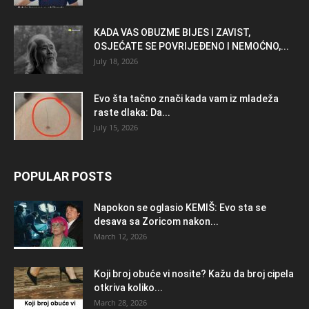
KADA VAS OBUZME BIJES I ZAVIST,
OSJEĆATE SE POVRIJEĐENO I NEMOĆNO,...
July 18, 2026
Evo šta tačno znači kada vam iz mladeža
raste dlaka: Da...
July 15, 2026
POPULAR POSTS
Napokon se oglasio KEMlŠ: Evo sta se
desava sa Zoricom nakon...
March 12, 2026
Koji broj obuće vi nosite? Kažu da broj cipela
otkriva koliko...
March 28, 2026