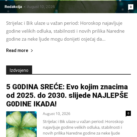
Redakcija
-
August 10, 2026
0
Strijelac i Bik ulaze u važan period: Horoskop najavljuje
godine velikih odluka, stabilnosti i novih prilika Naredne
godine za neke ljude mogu donijeti osjećaj da...
Read more
Izdvojeno
5 G0DINA SREĆE: Evo kojim znacima
od 2025. do 2030. slijede NAJLEPŠE
G0DINE IKADA!
August 10, 2026
0
Strijelac i Bik ulaze u važan period: Horoskop
najavljuje godine velikih odluka, stabilnosti i
novih prilika Naredne godine za neke ljude