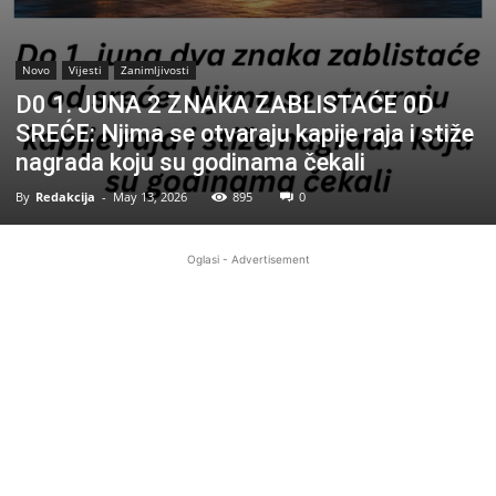
Novo
Vijesti
Zanimljivosti
D0 1. JUNA 2 ZNAKA ZABLlSTAĆE 0D
SREĆE: Njima se otvaraju kapije raja i stiže
nagrada koju su godinama čekali
By
Redakcija
-
May 13, 2026
895
0
Oglasi - Advertisement