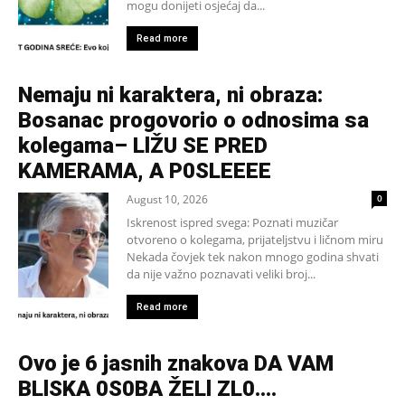
mogu donijeti osjećaj da...
Read more
Nemaju ni karaktera, ni obraza:
Bosanac progovorio o odnosima sa
kolegama– LlŽU SE PRED
KAMERAMA, A P0SLEEEE
August 10, 2026
0
Iskrenost ispred svega: Poznati muzičar
otvoreno o kolegama, prijateljstvu i ličnom miru
Nekada čovjek tek nakon mnogo godina shvati
da nije važno poznavati veliki broj...
Read more
Ovo je 6 jasnih znakova DA VAM
BLlSKA 0S0BA ŽELl ZL0….