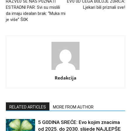
RAZVE0 SE NAŠ P0ZNATl
EV0 0D ČEGA B0LUJE Z0RlCA:
ESTRADNl PAR: Svi su mislili
Ljekari bili priznali sve!
da imaju idealan brak: “Muka mi
je više” Š0K
Redakcija
RELATED ARTICLES
MORE FROM AUTHOR
5 G0DINA SREĆE: Evo kojim znacima
od 2025. do 2030. slijede NAJLEPŠE