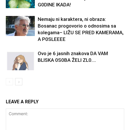
G0DINE IKADA!
Nemaju ni karaktera, ni obraza:
Bosanac progovorio o odnosima sa
kolegama– LlŽU SE PRED KAMERAMA,
A P0SLEEEE
Ovo je 6 jasnih znakova DA VAM
BLlSKA 0S0BA ŽELl ZL0….
LEAVE A REPLY