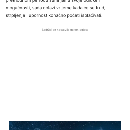
prethodnom periodu sumnjali u svoje odluke i
mogućnosti, sada dolazi vrijeme kada će se trud,
strpljenje i upornost konačno početi isplaćivati.
Sadržaj se nastavlja nakon oglasa