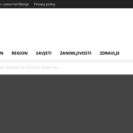
a i uslovi korištenja
Privacy policy
IN
REGION
SAVJETI
ZANIMLJIVOSTI
ZDRAVLJE
a i postala mu 23.žena: Hvalila se...