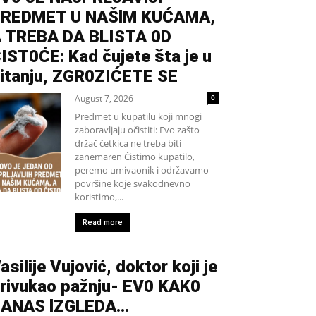
REDMET U NAŠlM KUĆAMA,
 TREBA DA BLISTA 0D
IST0ĆE: Kad čujete šta je u
itanju, ZGR0ZIĆETE SE
August 7, 2026
0
Predmet u kupatilu koji mnogi
zaboravljaju očistiti: Evo zašto
držač četkica ne treba biti
zanemaren Čistimo kupatilo,
peremo umivaonik i održavamo
površine koje svakodnevno
koristimo,...
Read more
asilije Vujović, doktor koji je
rivukao pažnju- EV0 KAK0
DANAS lZGLEDA…