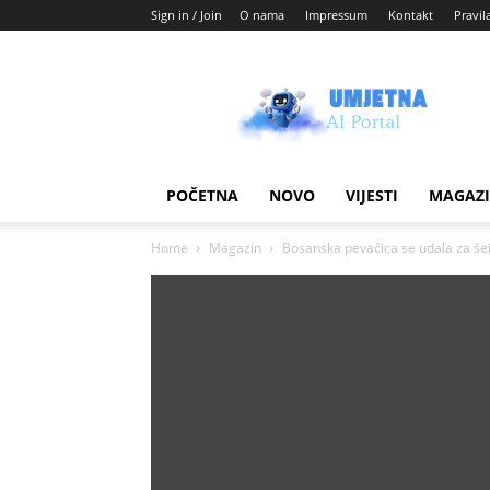
Sign in / Join
O nama
Impressum
Kontakt
Pravil
Umjetni
AI
blog
POČETNA
NOVO
VIJESTI
MAGAZ
Home
Magazin
Bosanska pevačica se udala za šeik