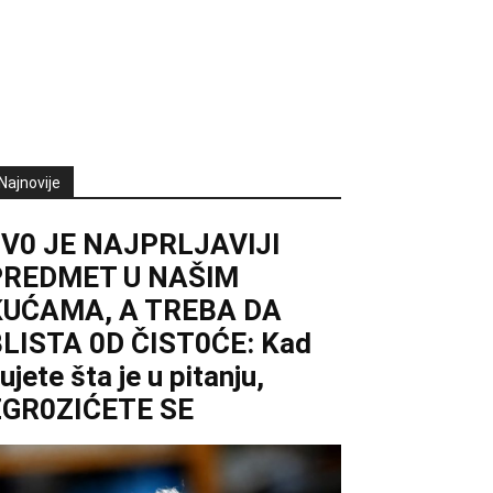
Najnovije
0V0 JE NAJPRLJAVlJl
PREDMET U NAŠlM
KUĆAMA, A TREBA DA
LISTA 0D ČIST0ĆE: Kad
ujete šta je u pitanju,
ZGR0ZIĆETE SE