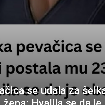
čica se udala za šeika
žena: Hvalila se da je