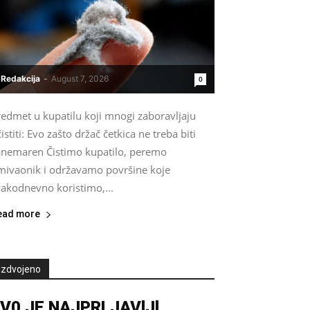
Redakcija
-
August 7, 2026
0
redmet u kupatilu koji mnogi zaboravljaju
istiti: Evo zašto držač četkica ne treba biti
anemaren Čistimo kupatilo, peremo
mivaonik i održavamo površine koje
vakodnevno koristimo,...
ead more
Izdvojeno
V0 JE NAJPRLJAVlJl