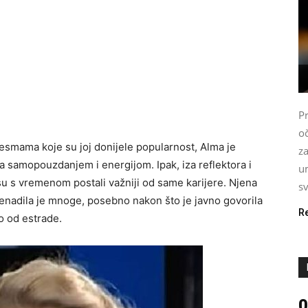
P
oč
smama koje su joj donijele popularnost, Alma je
z
ila samopouzdanjem i energijom. Ipak, iza reflektora i
u
i su s vremenom postali važniji od same karijere. Njena
s
enadila je mnoge, posebno nakon što je javno govorila
R
o od estrade.
0