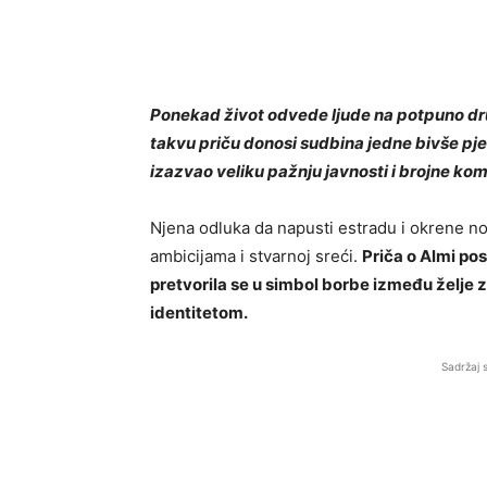
Ponekad život odvede ljude na potpuno dru
takvu priču donosi sudbina jedne bivše pjev
izazvao veliku pažnju javnosti i brojne ko
Njena odluka da napusti estradu i okrene nov
ambicijama i stvarnoj sreći.
Priča o Almi po
pretvorila se u simbol borbe između želje 
identitetom.
Sadržaj 