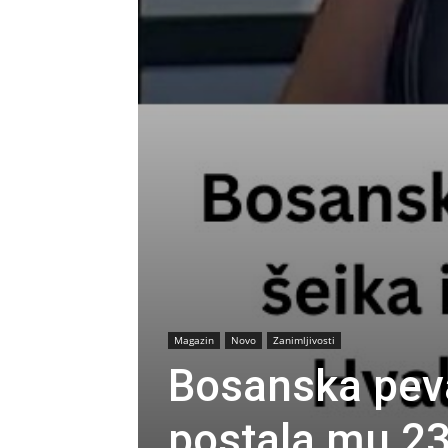
Magazin
Novo
Zanimljivosti
Bosanska peva
postala mu 23.