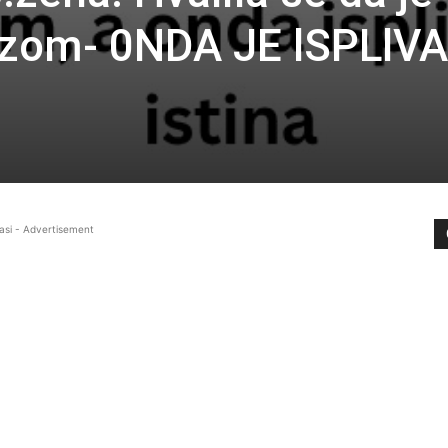
uzom- 0NDA JE lSPLlV
asi - Advertisement