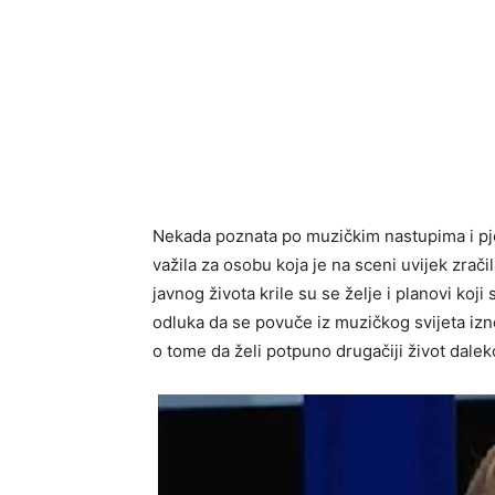
Nekada poznata po muzičkim nastupima i pje
važila za osobu koja je na sceni uvijek zrač
javnog života krile su se želje i planovi koj
odluka da se povuče iz muzičkog svijeta izn
o tome da želi potpuno drugačiji život dalek