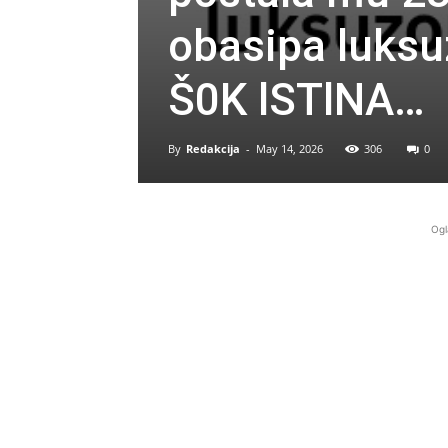
obasipa luks
Š0K lSTlNA…
By
Redakcija
-
May 14, 2026
306
0
Ogl