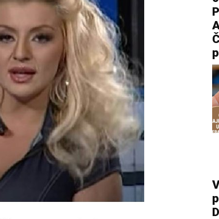
P
A
Č
p
V
p