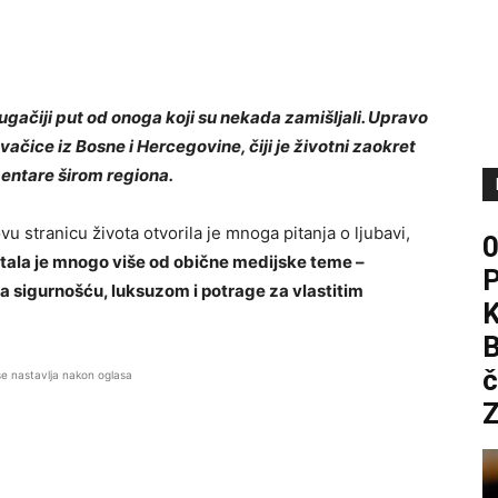
gačiji put od onoga koji su nekada zamišljali. Upravo
ačice iz Bosne i Hercegovine, čiji je životni zaokret
mentare širom regiona.
u stranicu života otvorila je mnoga pitanja o ljubavi,
stala je mnogo više od obične medijske teme –
za sigurnošću, luksuzom i potrage za vlastitim
B
č
se nastavlja nakon oglasa