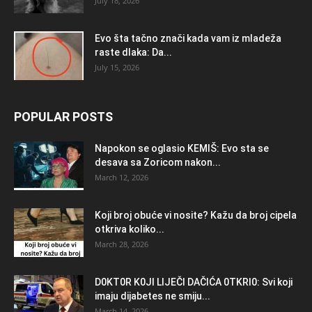
July 18, 2026
Evo šta tačno znači kada vam iz mladeža
raste dlaka: Da...
July 15, 2026
POPULAR POSTS
Napokon se oglasio KEMlŠ: Evo sta se
desava sa Zoricom nakon...
March 12, 2026
Koji broj obuće vi nosite? Kažu da broj cipela
otkriva koliko...
March 28, 2026
D0KT0R K0Jl LlJEČl DAČlĆA 0TKRl0: Svi koji
imaju dijabetes ne smiju...
March 14, 2026