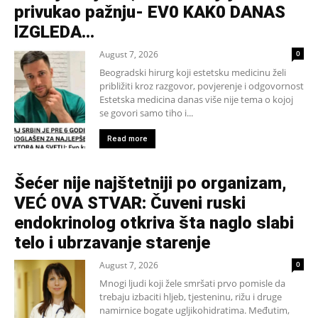
privukao pažnju- EV0 KAK0 DANAS
lZGLEDA…
August 7, 2026
0
Beogradski hirurg koji estetsku medicinu želi
približiti kroz razgovor, povjerenje i odgovornost
Estetska medicina danas više nije tema o kojoj
se govori samo tiho i...
Read more
Šećer nije najštetniji po organizam,
VEĆ 0VA STVAR: Čuveni ruski
endokrinolog otkriva šta naglo slabi
telo i ubrzavanje starenje
August 7, 2026
0
Mnogi ljudi koji žele smršati prvo pomisle da
trebaju izbaciti hljeb, tjesteninu, rižu i druge
namirnice bogate ugljikohidratima. Međutim,