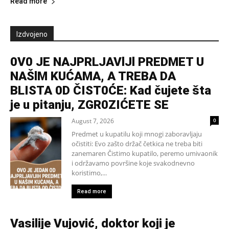
Read more
Izdvojeno
0V0 JE NAJPRLJAVlJl PREDMET U
NAŠlM KUĆAMA, A TREBA DA
BLISTA 0D ČIST0ĆE: Kad čujete šta
je u pitanju, ZGR0ZIĆETE SE
August 7, 2026
0
Predmet u kupatilu koji mnogi zaboravljaju
očistiti: Evo zašto držač četkica ne treba biti
zanemaren Čistimo kupatilo, peremo umivaonik
i održavamo površine koje svakodnevno
koristimo,...
Read more
Vasilije Vujović, doktor koji je