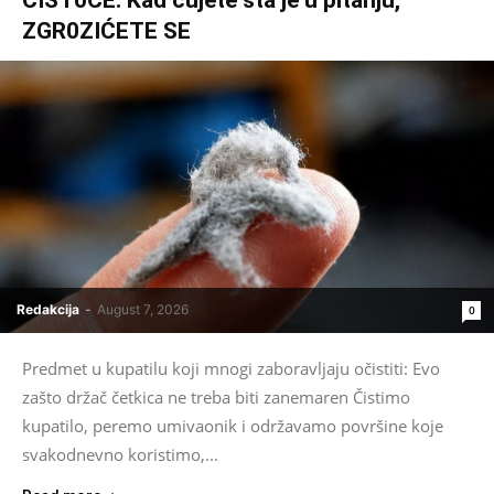
ZGR0ZIĆETE SE
Redakcija
-
August 7, 2026
0
Predmet u kupatilu koji mnogi zaboravljaju očistiti: Evo
zašto držač četkica ne treba biti zanemaren Čistimo
kupatilo, peremo umivaonik i održavamo površine koje
svakodnevno koristimo,...