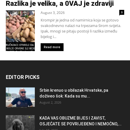
Razlika je velika, a 0VAJ je zdraviji
August 3, 2026
0
Krompir je jedna od namirnica koja se gotovo
svakodnevno nalazi na trpezama širom svijeta.
Ipak, mnogi se pitaju postoji li razlika između
bijelog i...
Read more
EDITOR PICKS
Srbin krenuo u obilazak Hrvatske, pa
doživeo šok: Kada su mu...
August 2, 2026
KADA VAS OBUZME BIJES I ZAVIST,
OSJEĆATE SE POVRIJEĐENO I NEMOĆNO,...