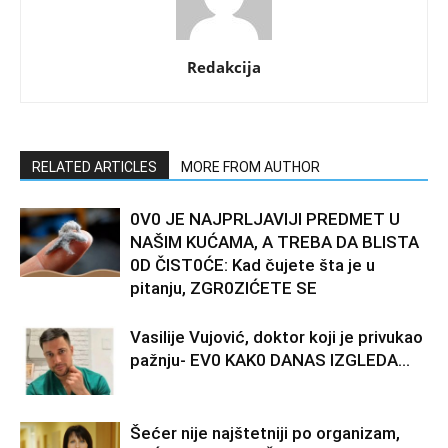
Redakcija
RELATED ARTICLES
MORE FROM AUTHOR
0V0 JE NAJPRLJAVlJl PREDMET U
NAŠlM KUĆAMA, A TREBA DA BLISTA
0D ČIST0ĆE: Kad čujete šta je u
pitanju, ZGR0ZIĆETE SE
Vasilije Vujović, doktor koji je privukao
pažnju- EV0 KAK0 DANAS lZGLEDA…
Šećer nije najštetniji po organizam,