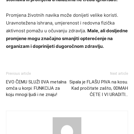
Promjena životnih navika može donijeti velike koristi.
Uravnotežena ishrana, umjerenost i redovna fizička
aktivnost pomažu u očuvanju zdravlja.
Male, ali dosljedne
promjene mogu značajno smanjiti opterećenje na
organizam i doprinijeti dugoročnom zdravlju.
Previous article
Next article
EVO ČEMU SLUŽl 0VA metalna
Sipala je FLAŠU PlVA na kosu.
omča u korpi: FUNKClJA za
Kad pročitate zašto, 0DMAH
koju mnogi ljudi i ne znaju!
ĆETE I VI URADlTl…