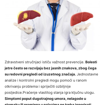
Zdravstveni stručnjaci ističu važnost prevencije.
Bolesti
jetre često se razvijaju bez jasnih znakova, zbog čega
su redovni pregledi od izuzetnog značaja.
Jednostavne
analize i kontrolni pregledi mogu pomoći u ranom
otkrivanju problema i spriječiti ozbiljnije
posljedice.Praćenje vlastitog stanja igra ključnu ulogu.
Simptomi poput dugotrajnog umora, nelagode u
stomaku ili promjena u nalazima ne treba ignorisati.