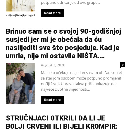
potpuno odricanje od ove grupe...
Read more
Brinuo sam se o svojoj 90-godišnjoj
susjedi jer mi je obećala da ću
naslijediti sve što posjeduje. Kad je
umrla, nije mi ostavila NIŠTA....
August 3, 2026
0
Malo ko očekuje da jedan sasvim običan susret
sa starijom osobom može potpuno promijeniti
nečiji život. Upravo takva priča pokazuje da
najveće životne vrijednosti...
Read more
STRUČNJACI 0TKRILI DA LI JE
B0LJI CRVENI ILI BIJELI KR0MPIR: