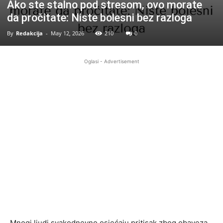
Ako ste stalno pod stresom, ovo morate
da pročitate: Niste bolesni bez razloga
By
Redakcija
-
May 12, 2026
210
0
Oglasi - Advertisement
Mnogi ljudi svakodnevno osjećaju pritisak zbog obaveza,