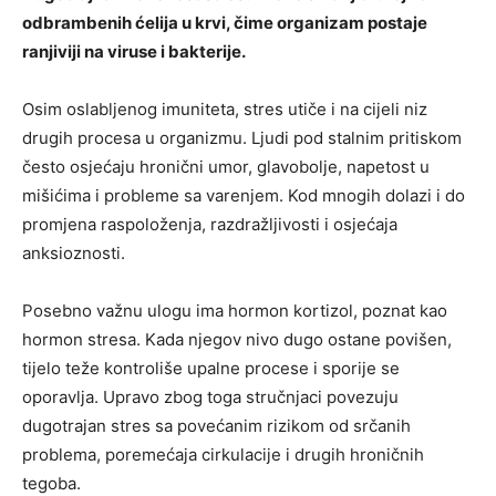
odbrambenih ćelija u krvi, čime organizam postaje
ranjiviji na viruse i bakterije.
Osim oslabljenog imuniteta, stres utiče i na cijeli niz
drugih procesa u organizmu. Ljudi pod stalnim pritiskom
često osjećaju hronični umor, glavobolje, napetost u
mišićima i probleme sa varenjem. Kod mnogih dolazi i do
promjena raspoloženja, razdražljivosti i osjećaja
anksioznosti.
Posebno važnu ulogu ima hormon kortizol, poznat kao
hormon stresa. Kada njegov nivo dugo ostane povišen,
tijelo teže kontroliše upalne procese i sporije se
oporavlja. Upravo zbog toga stručnjaci povezuju
dugotrajan stres sa povećanim rizikom od srčanih
problema, poremećaja cirkulacije i drugih hroničnih
tegoba.