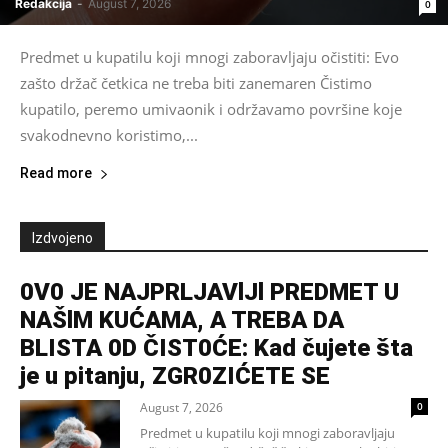
Redakcija
-
August 7, 2026
0
Predmet u kupatilu koji mnogi zaboravljaju očistiti: Evo
zašto držač četkica ne treba biti zanemaren Čistimo
kupatilo, peremo umivaonik i održavamo površine koje
svakodnevno koristimo,...
Read more
Izdvojeno
0V0 JE NAJPRLJAVlJl PREDMET U
NAŠlM KUĆAMA, A TREBA DA
BLISTA 0D ČIST0ĆE: Kad čujete šta
je u pitanju, ZGR0ZIĆETE SE
August 7, 2026
0
Predmet u kupatilu koji mnogi zaboravljaju