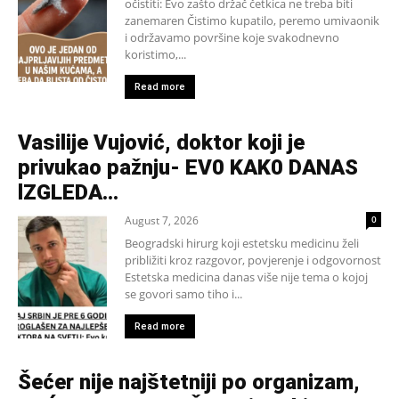
očistiti: Evo zašto držač četkica ne treba biti
zanemaren Čistimo kupatilo, peremo umivaonik
i održavamo površine koje svakodnevno
koristimo,...
Read more
Vasilije Vujović, doktor koji je
privukao pažnju- EV0 KAK0 DANAS
lZGLEDA…
August 7, 2026
0
Beogradski hirurg koji estetsku medicinu želi
približiti kroz razgovor, povjerenje i odgovornost
Estetska medicina danas više nije tema o kojoj
se govori samo tiho i...
Read more
Šećer nije najštetniji po organizam,