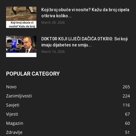
Koji broj obuće vi nosite? Kažu da broj cipela
otkriva koliko...
March 28, 2026
D0KT0R K0Jl LlJEČl DAČlĆA 0TKRl0: Svi koji
imaju dijabetes ne smiju...
March 14, 2026
POPULAR CATEGORY
Novo
265
Zanimljivosti
224
Savjeti
116
Vijesti
67
Magazin
60
Zdravlje
51