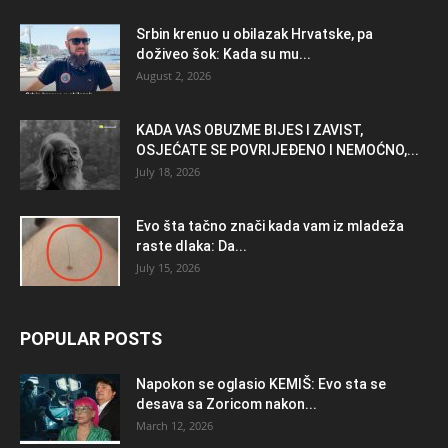
Srbin krenuo u obilazak Hrvatske, pa
doživeo šok: Kada su mu...
August 2, 2026
KADA VAS OBUZME BIJES I ZAVIST,
OSJEĆATE SE POVRIJEĐENO I NEMOĆNO,...
July 18, 2026
Evo šta tačno znači kada vam iz mladeža
raste dlaka: Da...
July 15, 2026
POPULAR POSTS
Napokon se oglasio KEMlŠ: Evo sta se
desava sa Zoricom nakon...
March 12, 2026