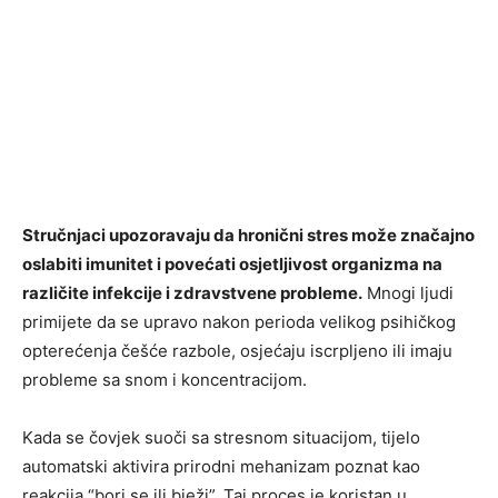
Stručnjaci upozoravaju da hronični stres može značajno
oslabiti imunitet i povećati osjetljivost organizma na
različite infekcije i zdravstvene probleme.
Mnogi ljudi
primijete da se upravo nakon perioda velikog psihičkog
opterećenja češće razbole, osjećaju iscrpljeno ili imaju
probleme sa snom i koncentracijom.
Kada se čovjek suoči sa stresnom situacijom, tijelo
automatski aktivira prirodni mehanizam poznat kao
reakcija “bori se ili bježi”. Taj proces je koristan u