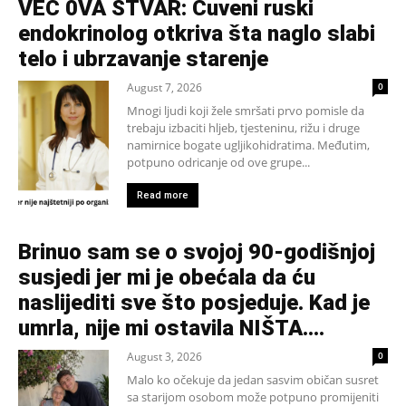
VEĆ 0VA STVAR: Čuveni ruski
endokrinolog otkriva šta naglo slabi
telo i ubrzavanje starenje
August 7, 2026
0
Mnogi ljudi koji žele smršati prvo pomisle da
trebaju izbaciti hljeb, tjesteninu, rižu i druge
namirnice bogate ugljikohidratima. Međutim,
potpuno odricanje od ove grupe...
Read more
Brinuo sam se o svojoj 90-godišnjoj
susjedi jer mi je obećala da ću
naslijediti sve što posjeduje. Kad je
umrla, nije mi ostavila NIŠTA....
August 3, 2026
0
Malo ko očekuje da jedan sasvim običan susret
sa starijom osobom može potpuno promijeniti