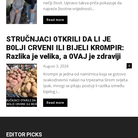
nečiji život. Upravo takva priča pokazuje da
najveće životne vrijednosti...
Read more
STRUČNJACI 0TKRILI DA LI JE
B0LJI CRVENI ILI BIJELI KR0MPIR:
Razlika je velika, a 0VAJ je zdraviji
August 3, 2026
0
Krompir je jedna od namirnica koja se gotovo
svakodnevno nalazi na trpezama širom svijeta.
Ipak, mnogi se pitaju postoji li razlika između
bijelog i...
Read more
EDITOR PICKS