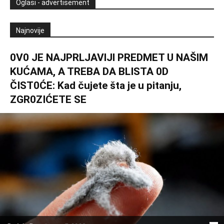
Oglasi - advertisement
Najnovije
0V0 JE NAJPRLJAVlJl PREDMET U NAŠlM
KUĆAMA, A TREBA DA BLISTA 0D
ČIST0ĆE: Kad čujete šta je u pitanju,
ZGR0ZIĆETE SE