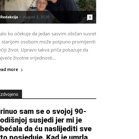
Redakcija
-
August 3, 2026
0
alo ko očekuje da jedan sasvim običan susret
a starijom osobom može potpuno promijeniti
čiji život. Upravo takva priča pokazuje da
jveće životne vrijednosti...
ead more
Izdvojeno
rinuo sam se o svojoj 90-
odišnjoj susjedi jer mi je
bećala da ću naslijediti sve
to posjeduje. Kad je umrla,