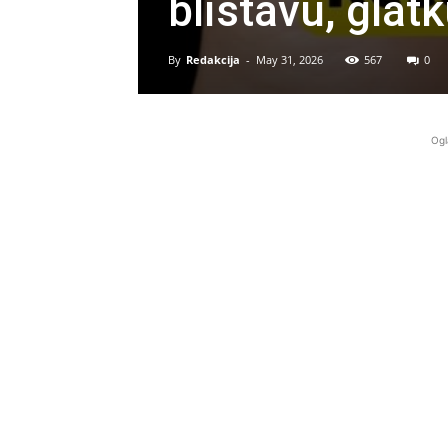
blistavu, glat
By
Redakcija
-
May 31, 2026
567
0
Ogl