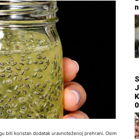
n
S
J
K
0
ogu biti koristan dodatak uravnoteženoj prehrani. Osim