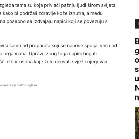
leda tema su koja privlači pažnju ljudi širom svijeta.
ne kako bi podržali zdravlje kože iznutra, a među
na posebno se izdvajaju napici koji se povezuju s
B
avisi samo od preparata koji se nanose spolja, već i od
g
ja organizma. Upravo zbog toga napici bogati
o
ći izbor osoba koje žele očuvati svjež i njegovan
s
u
se nastavlja nakon oglasa
N
n