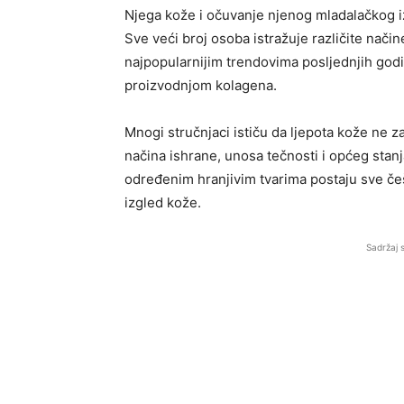
Njega kože i očuvanje njenog mladalačkog izg
Sve veći broj osoba istražuje različite nači
najpopularnijim trendovima posljednjih godi
proizvodnjom kolagena.
Mnogi stručnjaci ističu da ljepota kože ne z
načina ishrane, unosa tečnosti i općeg stan
određenim hranjivim tvarima postaju sve češ
izgled kože.
Sadržaj 