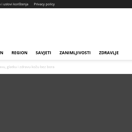
a i uslovi korištenja
Privacy policy
IN
REGION
SAVJETI
ZANIMLJIVOSTI
ZDRAVLJE
avu, glatku i zdravu kožu bez bora