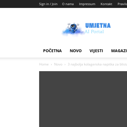
Sign in / Join
O nama
Impressum
Kontakt
Pravil
Umjetni
AI
blog
POČETNA
NOVO
VIJESTI
MAGAZ
Home
Novo
3 najbolja kolagenska napitka za blist