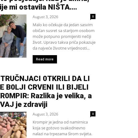
ije mi ostavila NIŠTA....
August 3, 2026
0
Malo ko očekuje da jedan sasvim
običan susret sa starijom osobom
može potpuno promijeniti nečiji
život. Upravo takva priča pokazuje
da najveće životne vrijednosti...
Read more
TRUČNJACI 0TKRILI DA LI
E B0LJI CRVENI ILI BIJELI
R0MPIR: Razlika je velika, a
VAJ je zdraviji
August 3, 2026
0
Krompir je jedna od namirnica
koja se gotovo svakodnevno
nalazi na trpezama širom svijeta.