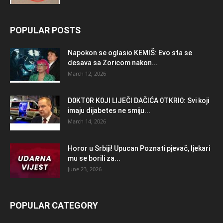
POPULAR POSTS
Napokon se oglasio KEMlŠ: Evo sta se
desava sa Zoricom nakon...
March 12, 2026
D0KT0R K0Jl LlJEČl DAČlĆA 0TKRl0: Svi koji
imaju dijabetes ne smiju...
March 14, 2026
Horor u Srbiji! Upucan Poznati pjevač, ljekari
mu se borili za...
June 23, 2026
POPULAR CATEGORY