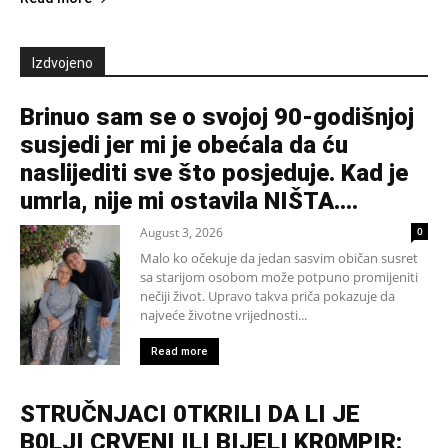
Izdvojeno
Brinuo sam se o svojoj 90-godišnjoj
susjedi jer mi je obećala da ću
naslijediti sve što posjeduje. Kad je
umrla, nije mi ostavila NIŠTA....
August 3, 2026
0
Malo ko očekuje da jedan sasvim običan susret
sa starijom osobom može potpuno promijeniti
nečiji život. Upravo takva priča pokazuje da
najveće životne vrijednosti...
Read more
STRUČNJACI 0TKRILI DA LI JE
B0LJI CRVENI ILI BIJELI KR0MPIR: