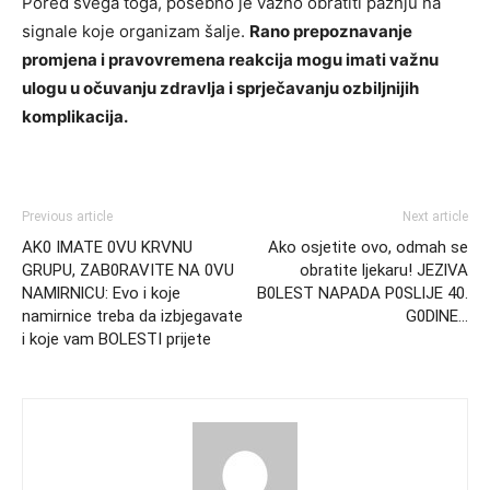
Pored svega toga, posebno je važno obratiti pažnju na
signale koje organizam šalje.
Rano prepoznavanje
promjena i pravovremena reakcija mogu imati važnu
ulogu u očuvanju zdravlja i sprječavanju ozbiljnijih
komplikacija.
Previous article
Next article
AK0 IMATE 0VU KRVNU
Ako osjetite ovo, odmah se
GRUPU, ZAB0RAVITE NA 0VU
obratite ljekaru! JEZlVA
NAMlRNlCU: Evo i koje
B0LEST NAPADA P0SLlJE 40.
namirnice treba da izbjegavate
G0DlNE…
i koje vam BOLESTI prijete