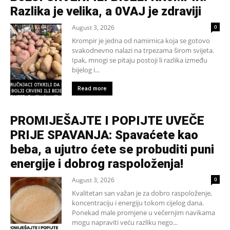
Razlika je velika, a 0VAJ je zdraviji
August 3, 2026
0
Krompir je jedna od namirnica koja se gotovo
svakodnevno nalazi na trpezama širom svijeta.
Ipak, mnogi se pitaju postoji li razlika između
bijelog i...
Read more
PROMIJEŠAJTE I POPIJTE UVEČE
PRIJE SPAVANJA: Spavaćete kao
beba, a ujutro ćete se probuditi puni
energije i dobrog raspoloženja!
August 3, 2026
0
Kvalitetan san važan je za dobro raspoloženje,
koncentraciju i energiju tokom cijelog dana.
Ponekad male promjene u večernjim navikama
mogu napraviti veću razliku nego...