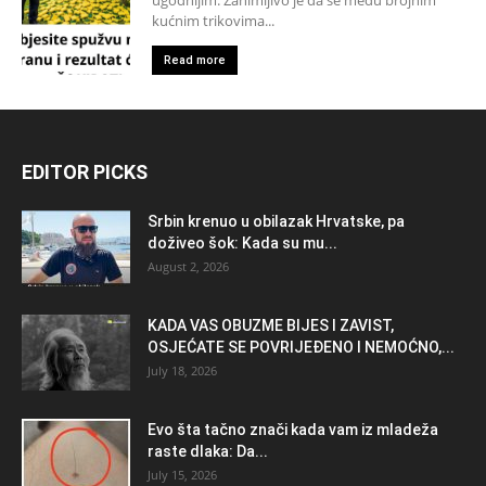
kućnim trikovima...
Read more
EDITOR PICKS
Srbin krenuo u obilazak Hrvatske, pa
doživeo šok: Kada su mu...
August 2, 2026
KADA VAS OBUZME BIJES I ZAVIST,
OSJEĆATE SE POVRIJEĐENO I NEMOĆNO,...
July 18, 2026
Evo šta tačno znači kada vam iz mladeža
raste dlaka: Da...
July 15, 2026