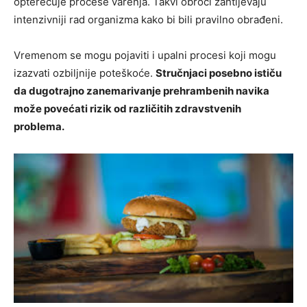
opterećuje procese varenja. Takvi obroci zahtijevaju
intenzivniji rad organizma kako bi bili pravilno obrađeni.
Vremenom se mogu pojaviti i upalni procesi koji mogu
izazvati ozbiljnije poteškoće.
Stručnjaci posebno ističu
da dugotrajno zanemarivanje prehrambenih navika
može povećati rizik od različitih zdravstvenih
problema.