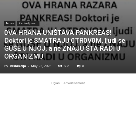
Novo
Zanimljivosti
0VA HRANA UNlŠTAVA PANKREAS!
Doktori je SMATRAJU 0TR0V0M, ljudi se
GUŠE U NJOJ, a ne ZNAJU ŠTA RADI U
ORGANIZMU
By
Redakcija
-
May 25, 2026
608
0
Oglasi - Advertisement