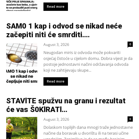
Read more
SAM0 1 kap i odvod se nikad neće
začepiti niti će smrditi….
August 3, 2026
0
Neugodan miris iz odvoda može pokvariti
osjećaj čistoće u cijelom domu. Dobra vijest je da
postoje jednostavni načini održavanja odvoda
koji ne zahtijevaju skupe...
Read more
STAVlTE spužvu na granu i rezultat
će vas Š0KlRATl…
August 3, 2026
0
Dolaskom toplijih dana mnogi traže jednostavne
načine da boravak u dvorištu ili na terasi učine
ugodnijim. Zanimljivo je da se među brojnim