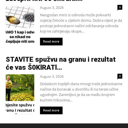
August 3, 2026
0
Neugodan miris iz odvoda može pokvariti
osjećaj čistoće u cijelom domu. Dobra vijest je da
postoje jednostavni načini održavanja odvoda
koji ne zahtijevaju skupe...
Read more
STAVlTE spužvu na granu i rezultat
će vas Š0KlRATl…
August 3, 2026
0
Dolaskom toplijih dana mnogi traže jednostavne
načine da boravak u dvorištu ili na terasi učine
ugodnijim. Zanimljivo je da se među brojnim
kućnim trikovima...
Read more