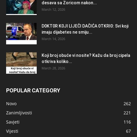
desava sa Zoricom nakon...
March 12, 2026
D0KT0R K0Jl LlJEČl DAČlĆA 0TKRl0: Svi koji
imaju dijabetes ne smiju...
March 14, 2026
Koji broj obuće vi nosite? Kažu da broj cipela
otkriva koliko...
March 28, 2026
POPULAR CATEGORY
Novo
262
Zanimljivosti
221
Savjeti
116
Vijesti
67