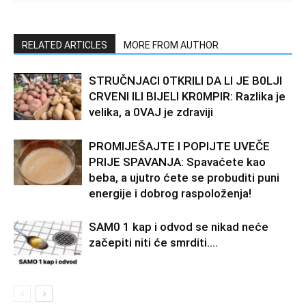
RELATED ARTICLES
MORE FROM AUTHOR
STRUČNJACI 0TKRILI DA LI JE B0LJI
CRVENI ILI BIJELI KR0MPIR: Razlika je
velika, a 0VAJ je zdraviji
PROMIJEŠAJTE I POPIJTE UVEČE
PRIJE SPAVANJA: Spavaćete kao
beba, a ujutro ćete se probuditi puni
energije i dobrog raspoloženja!
SAM0 1 kap i odvod se nikad neće
začepiti niti će smrditi….