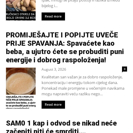
Ipak, mnogi se pitaju postoji li razlika između
bijelog i...
Read more
PROMIJEŠAJTE I POPIJTE UVEČE
PRIJE SPAVANJA: Spavaćete kao
beba, a ujutro ćete se probuditi puni
energije i dobrog raspoloženja!
August 3, 2026
0
Kvalitetan san važan je za dobro raspoloženje,
koncentraciju i energiju tokom cijelog dana.
Ponekad male promjene u večernjim navikama
mogu napraviti veću razliku nego...
Read more
SAM0 1 kap i odvod se nikad neće
začepiti niti će smrditi….