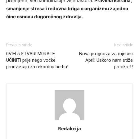
promjene, već kombinacije više faktora.
Pravilna ishrana,
smanjenje stresa i redovna briga o organizmu zajedno
čine osnovu dugoročnog zdravlja.
Previous article
Next article
0VlH 5 STVARl M0RATE
Nova prognoza za mjesec
UČlNlTl prije nego voćke
April: Uskoro nam stiže
procvjetaju za rekordnu berbu!
preokret!
Redakcija