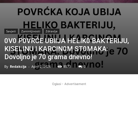
Savjeti
Zanimljivosti
Zdravlje
0V0 P0VRĆE UBIlJA HELIK0 BAKTERlJU,
KISELINU I KARCIN0M ST0MAKA:
Dovoljno je 70 grama dnevno!
By
Redakcija
-
April 2, 2026
8573
0
Oglasi - Advertisement