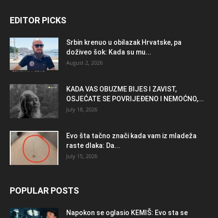
EDITOR PICKS
Srbin krenuo u obilazak Hrvatske, pa
doživeo šok: Kada su mu...
August 2, 2026
KADA VAS OBUZME BIJES I ZAVIST,
OSJEĆATE SE POVRIJEĐENO I NEMOĆNO,...
July 18, 2026
Evo šta tačno znači kada vam iz mladeža
raste dlaka: Da...
July 15, 2026
POPULAR POSTS
Napokon se oglasio KEMlŠ: Evo sta se