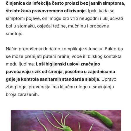
činjenica da infekcija često prolazi bez jasnih simptoma,
što otežava pravovremeno otkrivanje.
Ipak, kada se
simptomi pojave, oni mogu biti vrlo neugodni i uključivati
bol u stomaku, osjećaj težine, mučninu i probavne
smetnje.
Način prenošenja dodatno komplikuje situaciju. Bakterija
se može prenijeti putem hrane, vode ili bliskog kontakta
među ljudima.
Loši higijenski uslovi značajno
povećavaju rizik od širenja, posebno u zajednicama
gdje je kontrola sanitarnih standarda slabija.
Upravo
zbog toga, prevencija ima ključnu ulogu u smanjenju
broja zaraženih.