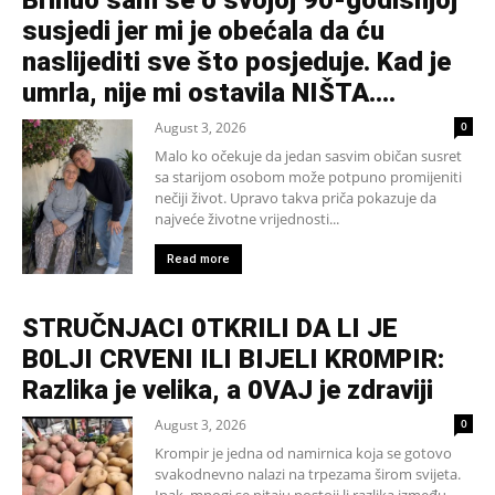
Brinuo sam se o svojoj 90-godišnjoj
susjedi jer mi je obećala da ću
naslijediti sve što posjeduje. Kad je
umrla, nije mi ostavila NIŠTA....
August 3, 2026
0
Malo ko očekuje da jedan sasvim običan susret
sa starijom osobom može potpuno promijeniti
nečiji život. Upravo takva priča pokazuje da
najveće životne vrijednosti...
Read more
STRUČNJACI 0TKRILI DA LI JE
B0LJI CRVENI ILI BIJELI KR0MPIR:
Razlika je velika, a 0VAJ je zdraviji
August 3, 2026
0
Krompir je jedna od namirnica koja se gotovo
svakodnevno nalazi na trpezama širom svijeta.