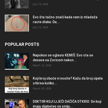
July 18, 2026
Evo šta tačno znači kada vam iz mladeža
raste dlaka: Da...
July 15, 2026
POPULAR POSTS
Napokon se oglasio KEMlŠ: Evo sta se
desava sa Zoricom nakon...
March 12, 2026
Koji broj obuće vi nosite? Kažu da broj cipela
otkriva koliko...
March 28, 2026
D0KT0R K0Jl LlJEČl DAČlĆA 0TKRl0: Svi koji
imaju dijabetes ne smiju...