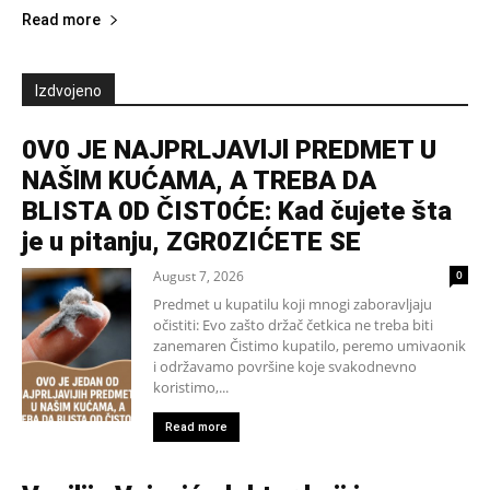
Read more
Izdvojeno
0V0 JE NAJPRLJAVlJl PREDMET U
NAŠlM KUĆAMA, A TREBA DA
BLISTA 0D ČIST0ĆE: Kad čujete šta
je u pitanju, ZGR0ZIĆETE SE
August 7, 2026
0
Predmet u kupatilu koji mnogi zaboravljaju
očistiti: Evo zašto držač četkica ne treba biti
zanemaren Čistimo kupatilo, peremo umivaonik
i održavamo površine koje svakodnevno
koristimo,...
Read more