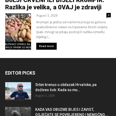
Razlika je velika, a 0VAJ je zdraviji
August 3, 2026
0
Krompir je jedna od namirnica koja se gotovo
svakodnevno nalazi na trpezama širom svijeta.
Ipak, mnogi se pitaju postoji li razlika između
bijelog i...
Read more
EDITOR PICKS
Srbin krenuo u obilazak Hrvatske, pa
doživeo šok: Kada su mu...
August 2, 2026
KADA VAS OBUZME BIJES I ZAVIST,
OSJEĆATE SE POVRIJEĐENO I NEMOĆNO,...