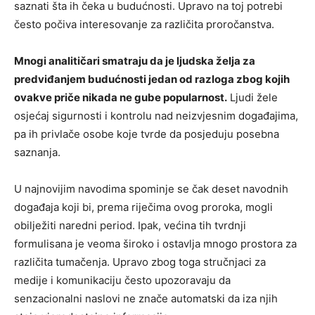
saznati šta ih čeka u budućnosti. Upravo na toj potrebi
često počiva interesovanje za različita proročanstva.
Mnogi analitičari smatraju da je ljudska želja za
predviđanjem budućnosti jedan od razloga zbog kojih
ovakve priče nikada ne gube popularnost.
Ljudi žele
osjećaj sigurnosti i kontrolu nad neizvjesnim događajima,
pa ih privlače osobe koje tvrde da posjeduju posebna
saznanja.
U najnovijim navodima spominje se čak deset navodnih
događaja koji bi, prema riječima ovog proroka, mogli
obilježiti naredni period. Ipak, većina tih tvrdnji
formulisana je veoma široko i ostavlja mnogo prostora za
različita tumačenja. Upravo zbog toga stručnjaci za
medije i komunikaciju često upozoravaju da
senzacionalni naslovi ne znače automatski da iza njih