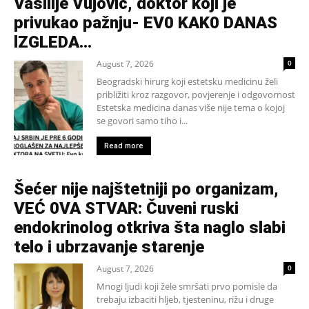
Vasilije Vujović, doktor koji je
privukao pažnju- EV0 KAK0 DANAS
lZGLEDA…
August 7, 2026
0
Beogradski hirurg koji estetsku medicinu želi
približiti kroz razgovor, povjerenje i odgovornost
Estetska medicina danas više nije tema o kojoj
se govori samo tiho i...
Read more
Šećer nije najštetniji po organizam,
VEĆ 0VA STVAR: Čuveni ruski
endokrinolog otkriva šta naglo slabi
telo i ubrzavanje starenje
August 7, 2026
0
Mnogi ljudi koji žele smršati prvo pomisle da
trebaju izbaciti hljeb, tjesteninu, rižu i druge