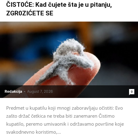
ČIST0ĆE: Kad čujete šta je u pitanju,
ZGR0ZIĆETE SE
Redakcija
-
August 7, 2026
0
Predmet u kupatilu koji mnogi zaboravljaju očistiti: Evo
zašto držač četkica ne treba biti zanemaren Čistimo
kupatilo, peremo umivaonik i održavamo površine koje
svakodnevno koristimo,...