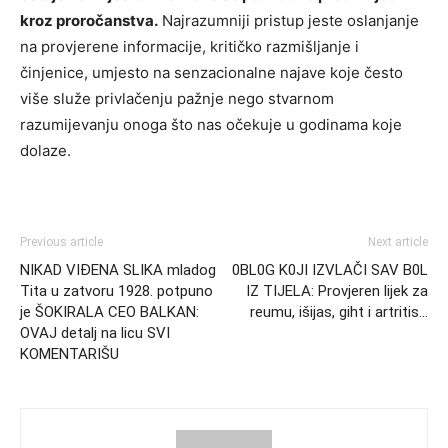
kroz proročanstva.
Najrazumniji pristup jeste oslanjanje
na provjerene informacije, kritičko razmišljanje i
činjenice, umjesto na senzacionalne najave koje često
više služe privlačenju pažnje nego stvarnom
razumijevanju onoga što nas očekuje u godinama koje
dolaze.
Previous article
Next article
NIKAD VIĐENA SLIKA mladog
0BL0G K0JI IZVLAČI SAV B0L
Tita u zatvoru 1928. potpuno
IZ TIJELA: Provjeren lijek za
je ŠOKIRALA CEO BALKAN:
reumu, išijas, giht i artritis…
OVAJ detalj na licu SVI
KOMENTARIŠU