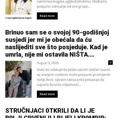
namirnice bogate ugljikohidratima. Međutim,
potpuno odricanje od ove grupe...
Read more
Brinuo sam se o svojoj 90-godišnjoj
susjedi jer mi je obećala da ću
naslijediti sve što posjeduje. Kad je
umrla, nije mi ostavila NIŠTA....
August 3, 2026
0
Malo ko očekuje da jedan sasvim običan susret
sa starijom osobom može potpuno promijeniti
nečiji život. Upravo takva priča pokazuje da
najveće životne vrijednosti...
Read more
STRUČNJACI 0TKRILI DA LI JE
B0LJI CRVENI ILI BIJELI KR0MPIR: