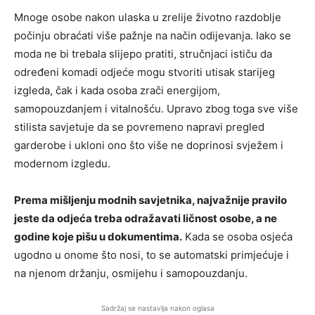
Mnoge osobe nakon ulaska u zrelije životno razdoblje
počinju obraćati više pažnje na način odijevanja. Iako se
moda ne bi trebala slijepo pratiti, stručnjaci ističu da
određeni komadi odjeće mogu stvoriti utisak starijeg
izgleda, čak i kada osoba zrači energijom,
samopouzdanjem i vitalnošću. Upravo zbog toga sve više
stilista savjetuje da se povremeno napravi pregled
garderobe i ukloni ono što više ne doprinosi svježem i
modernom izgledu.
Prema mišljenju modnih savjetnika, najvažnije pravilo
jeste da odjeća treba odražavati ličnost osobe, a ne
godine koje pišu u dokumentima.
Kada se osoba osjeća
ugodno u onome što nosi, to se automatski primjećuje i
na njenom držanju, osmijehu i samopouzdanju.
Sadržaj se nastavlja nakon oglasa