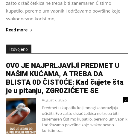
zašto držač četkica ne treba biti zanemaren Čistimo
kupatilo, peremo umivaonik i održavamo površine koje
svakodnevno koristimo,...
Read more
Izdvojeno
0V0 JE NAJPRLJAVlJl PREDMET U
NAŠlM KUĆAMA, A TREBA DA
BLISTA 0D ČIST0ĆE: Kad čujete šta
je u pitanju, ZGR0ZIĆETE SE
August 7, 2026
0
Predmet u kupatilu koji mnogi zaboravljaju
očistiti: Evo zašto držač četkica ne treba biti
zanemaren Čistimo kupatilo, peremo umivaonik
i održavamo površine koje svakodnevno
koristimo,...