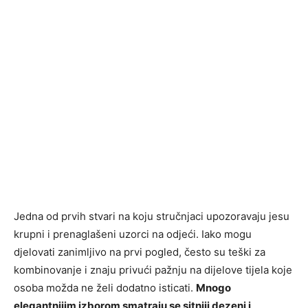
Jedna od prvih stvari na koju stručnjaci upozoravaju jesu
krupni i prenaglašeni uzorci na odjeći. Iako mogu
djelovati zanimljivo na prvi pogled, često su teški za
kombinovanje i znaju privući pažnju na dijelove tijela koje
osoba možda ne želi dodatno isticati.
Mnogo
elegantnijim izborom smatraju se sitniji dezeni i