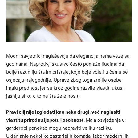
Modni savjetnici naglašavaju da elegancija nema veze sa
godinama. Naprotiv, iskustvo često pomaže ljudima da
bolje razumiju šta im pristaje, koje boje vole i u čemu se
osjećaju najugodnije. Upravo zbog toga zrelije osobe
imaju prednost jer su kroz godine razvile vlastiti ukus i
jasniju sliku o tome šta žele nositi.
Pravi cilj nije izgledati kao neko drugi, već naglasiti
vlastitu prirodnu ljepotu i osobnost.
Mala osvježenja u
garderobi ponekad mogu napraviti veliku razliku.
Uklanjanje nekoliko zastarjelih komada, izbor modernijih