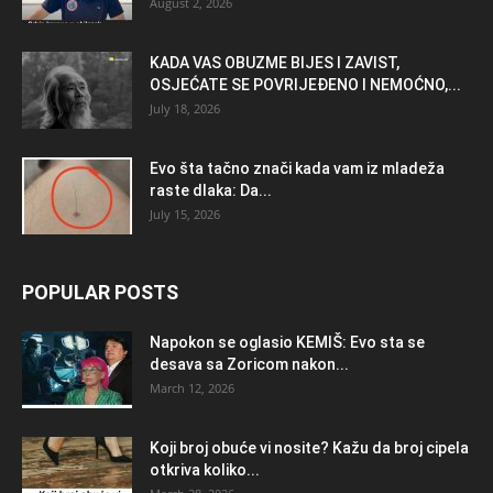
August 2, 2026
KADA VAS OBUZME BIJES I ZAVIST,
OSJEĆATE SE POVRIJEĐENO I NEMOĆNO,...
July 18, 2026
Evo šta tačno znači kada vam iz mladeža
raste dlaka: Da...
July 15, 2026
POPULAR POSTS
Napokon se oglasio KEMlŠ: Evo sta se
desava sa Zoricom nakon...
March 12, 2026
Koji broj obuće vi nosite? Kažu da broj cipela
otkriva koliko...