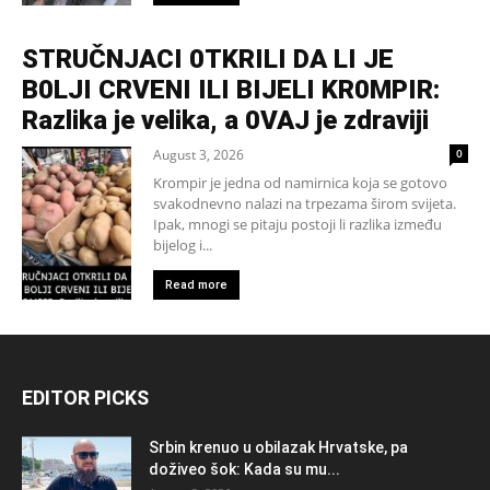
STRUČNJACI 0TKRILI DA LI JE
B0LJI CRVENI ILI BIJELI KR0MPIR:
Razlika je velika, a 0VAJ je zdraviji
August 3, 2026
0
Krompir je jedna od namirnica koja se gotovo
svakodnevno nalazi na trpezama širom svijeta.
Ipak, mnogi se pitaju postoji li razlika između
bijelog i...
Read more
EDITOR PICKS
Srbin krenuo u obilazak Hrvatske, pa
doživeo šok: Kada su mu...