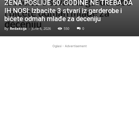
ŽENA POSLIJE 50. GODINE NE TREBA DA
IH NOSI: Izbacite 3 stvari iz garderobe i
bićete odmah mlađe za deceniju
By
Redakcija
-
June 6, 2026
550
0
Oglasi - Advertisement