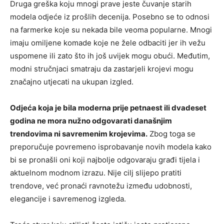
Druga greška koju mnogi prave jeste čuvanje starih
modela odjeće iz prošlih decenija. Posebno se to odnosi
na farmerke koje su nekada bile veoma popularne. Mnogi
imaju omiljene komade koje ne žele odbaciti jer ih vežu
uspomene ili zato što ih još uvijek mogu obući. Međutim,
modni stručnjaci smatraju da zastarjeli krojevi mogu
značajno utjecati na ukupan izgled.
Odjeća koja je bila moderna prije petnaest ili dvadeset
godina ne mora nužno odgovarati današnjim
trendovima ni savremenim krojevima.
Zbog toga se
preporučuje povremeno isprobavanje novih modela kako
bi se pronašli oni koji najbolje odgovaraju građi tijela i
aktuelnom modnom izrazu. Nije cilj slijepo pratiti
trendove, već pronaći ravnotežu između udobnosti,
elegancije i savremenog izgleda.