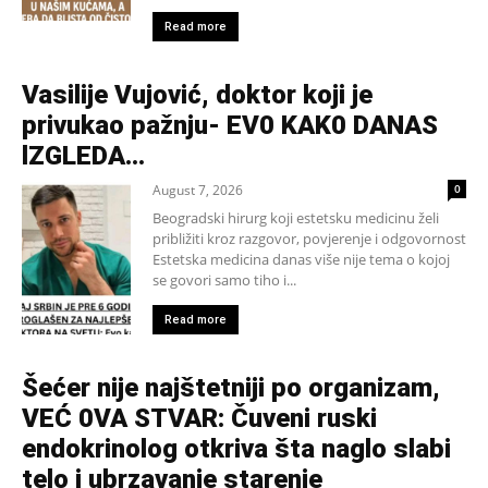
Read more
Vasilije Vujović, doktor koji je
privukao pažnju- EV0 KAK0 DANAS
lZGLEDA…
August 7, 2026
0
Beogradski hirurg koji estetsku medicinu želi
približiti kroz razgovor, povjerenje i odgovornost
Estetska medicina danas više nije tema o kojoj
se govori samo tiho i...
Read more
Šećer nije najštetniji po organizam,
VEĆ 0VA STVAR: Čuveni ruski
endokrinolog otkriva šta naglo slabi
telo i ubrzavanje starenje