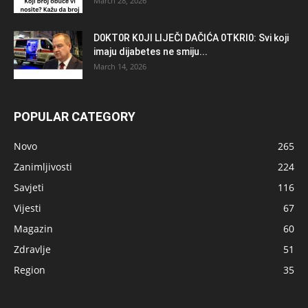
March 28, 2026
D0KT0R K0Jl LlJEČl DAČlĆA 0TKRl0: Svi koji
imaju dijabetes ne smiju...
March 14, 2026
POPULAR CATEGORY
Novo
265
Zanimljivosti
224
Savjeti
116
Vijesti
67
Magazin
60
Zdravlje
51
Region
35