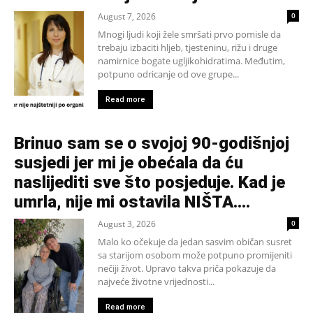
August 7, 2026
0
Mnogi ljudi koji žele smršati prvo pomisle da
trebaju izbaciti hljeb, tjesteninu, rižu i druge
namirnice bogate ugljikohidratima. Međutim,
potpuno odricanje od ove grupe...
Read more
Brinuo sam se o svojoj 90-godišnjoj
susjedi jer mi je obećala da ću
naslijediti sve što posjeduje. Kad je
umrla, nije mi ostavila NIŠTA....
August 3, 2026
0
Malo ko očekuje da jedan sasvim običan susret
sa starijom osobom može potpuno promijeniti
nečiji život. Upravo takva priča pokazuje da
najveće životne vrijednosti...
Read more