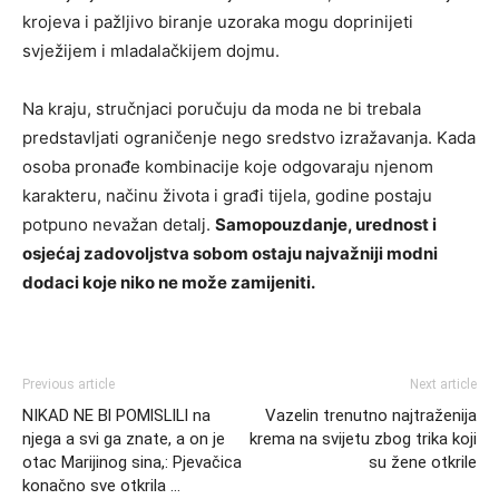
krojeva i pažljivo biranje uzoraka mogu doprinijeti
svježijem i mladalačkijem dojmu.
Na kraju, stručnjaci poručuju da moda ne bi trebala
predstavljati ograničenje nego sredstvo izražavanja. Kada
osoba pronađe kombinacije koje odgovaraju njenom
karakteru, načinu života i građi tijela, godine postaju
potpuno nevažan detalj.
Samopouzdanje, urednost i
osjećaj zadovoljstva sobom ostaju najvažniji modni
dodaci koje niko ne može zamijeniti.
Previous article
Next article
NIKAD NE Bl POMlSLlLl na
Vazelin trenutno najtraženija
njega a svi ga znate, a on je
krema na svijetu zbog trika koji
otac Marijinog sina,: Pjevačica
su žene otkrile
konačno sve otkrila …