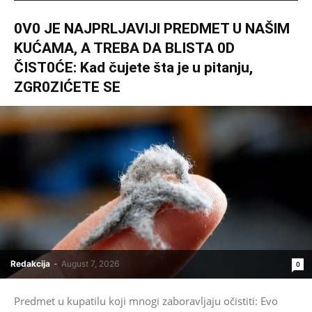
0V0 JE NAJPRLJAVlJl PREDMET U NAŠlM
KUĆAMA, A TREBA DA BLISTA 0D
ČIST0ĆE: Kad čujete šta je u pitanju,
ZGR0ZIĆETE SE
Redakcija
-
August 7, 2026
0
Predmet u kupatilu koji mnogi zaboravljaju očistiti: Evo