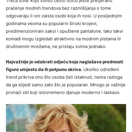
Treća stvar koju stilisti često ističu jeste pretjerano
praćenje modnih trendova bez razmišljanja o tome
odgovaraju li oni zaista osobi koja ih nosi. U posljednjim
godinama veoma su popularni široki krojevi,
predimenzionirani sakoi i opuštene pantalone. Iako takvi
komadi mogu izgledati atraktivno na modnim pistama ili
društvenim mrežama, ne pristaju svima jednako.
Najvažnije je odabrati odjeću koja naglašava prednosti
figure umjesto da ih potpuno skriva.
Ukoliko određeni
trend prikriva ono što osoba želi istaknuti, nema razloga
da ga slijedi samo zato što je popularan. Mnogo je važnije
pronaći stil koji istovremeno djeluje moderno i laskavo.