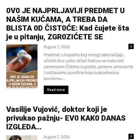
0V0 JE NAJPRLJAVlJl PREDMET U
NAŠlM KUĆAMA, A TREBA DA
BLISTA 0D ČIST0ĆE: Kad čujete šta
je u pitanju, ZGR0ZIĆETE SE
August 7, 2026
0
Predmet u kupatilu koji mnogi zaboravljaju
očistiti: Evo zašto držač četkica ne treba biti
zanemaren Čistimo kupatilo, peremo umivaonik
i održavamo površine koje svakodnevno
koristimo,...
Read more
Vasilije Vujović, doktor koji je
privukao pažnju- EV0 KAK0 DANAS
lZGLEDA…
August 7, 2026
0