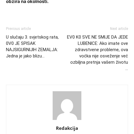
obzira na okolnosti.
Previous article
Next article
U slučaju 3. svjetskog rata,
EV0 K0 SVE NE SMlJE DA JEDE
0V0 JE SPlSAK
LUBENlCE: Ako imate ove
NAJSlGURNlJlH ZEMALJA:
zdravstvene probleme, ova
Jedna je jako blizu…
voćka nije osveženje već
ozbiljna pretnja vašem životu
…
Redakcija