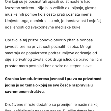
Oni koji su je posmatrali opisali su atmosferu kao
izuzetno smirenu. Nije bilo velikih okupljanja, glasne
muzike niti pompe koja često prati poznata imena.
Umjesto toga, dominirali su mir, jednostavnost i osjećaj
udaljenosti od svakodnevne medijske buke.
Upravo je taj prizor ponovo otvorio pitanje odnosa
javnosti prema privatnosti poznatih osoba. Mnogi
smatraju da popularnost podrazumijeva odricanje od
dijela privatnog života, dok drugi ističu da pravo na lični
prostor mora postojati bez obzira na stepen slave.
Granica između interesa javnosti i prava na privatnost
jedna je od tema o kojoj se sve češće raspravlja u
savremenom društvu.
Društvene mreže dodatno su promijenile način na koji
ljudi doživljavaju poznate osobe. Publika danas ima