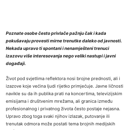
Poznate osobe često privlače pažnju čak i kada
pokušavaju provesti mirne trenutke daleko od javnosti.
Nekada upravo ti spontani i nenamješteni trenuci
izazovu više interesovanja nego veliki nastupi i javni
događaji.
Život pod svjetlima reflektora nosi brojne prednosti, ali i
izazove koje većina ljudi rijetko primjećuje. Javne ličnosti
navikle su da ih publika prati na koncertima, televizijskim
emisijama i društvenim mrežama, ali granica između
profesionalnog i privatnog života često postaje nejasna.
Upravo zbog toga svaki njihov izlazak, putovanje ili
trenutak odmora može postati tema brojnih medijskih