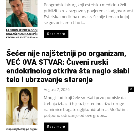
Beogradski hirurg koji estetsku medicinu želi
približiti kroz razgovor, povjerenje i odgovornost
Estetska medicina danas više nije tema o kojoj
se govori samo tiho i...
Read more
Šećer nije najštetniji po organizam,
VEĆ 0VA STVAR: Čuveni ruski
endokrinolog otkriva šta naglo slabi
telo i ubrzavanje starenje
August 7, 2026
0
Mnogi ljudi koji žele smršati prvo pomisle da
trebaju izbaciti hljeb, tjesteninu, rižu i druge
namirnice bogate ugljikohidratima. Međutim,
potpuno odricanje od ove grupe...
Read more