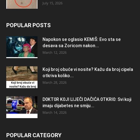
July 15, 2026
POPULAR POSTS
Napokon se oglasio KEMlŠ: Evo sta se
desava sa Zoricom nakon...
March 12, 2026
Koji broj obuće vi nosite? Kažu da broj cipela
otkriva koliko...
March 28, 2026
D0KT0R K0Jl LlJEČl DAČlĆA 0TKRl0: Svi koji
imaju dijabetes ne smiju...
March 14, 2026
POPULAR CATEGORY