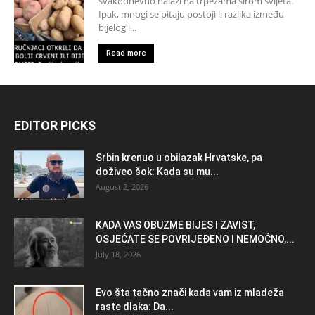
svakodnevno nalazi na trpezama širom svijeta.
Ipak, mnogi se pitaju postoji li razlika između
bijelog i...
Read more
EDITOR PICKS
Srbin krenuo u obilazak Hrvatske, pa
doživeo šok: Kada su mu...
August 2, 2026
KADA VAS OBUZME BIJES I ZAVIST,
OSJEĆATE SE POVRIJEĐENO I NEMOĆNO,...
July 18, 2026
Evo šta tačno znači kada vam iz mladeža
raste dlaka: Da...