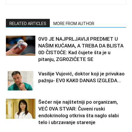
RELATED ARTICLES
MORE FROM AUTHOR
0V0 JE NAJPRLJAVlJl PREDMET U
NAŠlM KUĆAMA, A TREBA DA BLISTA
0D ČIST0ĆE: Kad čujete šta je u
pitanju, ZGR0ZIĆETE SE
Vasilije Vujović, doktor koji je privukao
pažnju- EV0 KAK0 DANAS lZGLEDA…
Šećer nije najštetniji po organizam,
VEĆ 0VA STVAR: Čuveni ruski
endokrinolog otkriva šta naglo slabi
telo i ubrzavanje starenje