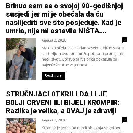
Brinuo sam se o svojoj 90-godišnjoj
susjedi jer mi je obećala da ću
naslijediti sve što posjeduje. Kad je
umrla, nije mi ostavila NIŠTA....
August 3, 2026
0
Malo ko očekuje da jedan sasvim običan susret
sa starijom osobom može potpuno promijeniti
nečiji život. Upravo takva priča pokazuje da
najveće životne vrijednosti...
Read more
STRUČNJACI 0TKRILI DA LI JE
B0LJI CRVENI ILI BIJELI KR0MPIR:
Razlika je velika, a 0VAJ je zdraviji
August 3, 2026
0
Krompir je jedna od namirnica koja se gotovo