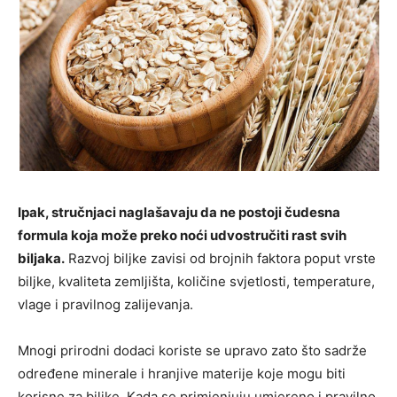
Ipak, stručnjaci naglašavaju da ne postoji čudesna
formula koja može preko noći udvostručiti rast svih
biljaka.
Razvoj biljke zavisi od brojnih faktora poput vrste
biljke, kvaliteta zemljišta, količine svjetlosti, temperature,
vlage i pravilnog zalijevanja.
Mnogi prirodni dodaci koriste se upravo zato što sadrže
određene minerale i hranjive materije koje mogu biti
korisne za biljke. Kada se primjenjuju umjereno i pravilno,