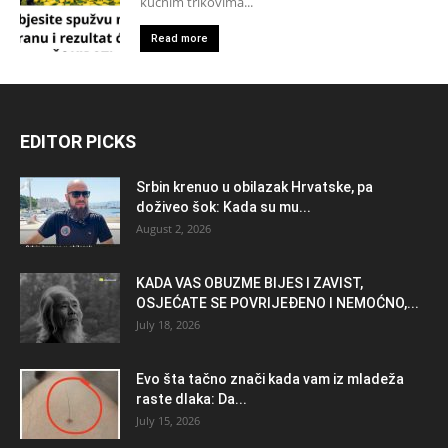
kućnim trikovima...
Read more
EDITOR PICKS
Srbin krenuo u obilazak Hrvatske, pa
doživeo šok: Kada su mu...
August 2, 2026
KADA VAS OBUZME BIJES I ZAVIST,
OSJEĆATE SE POVRIJEĐENO I NEMOĆNO,...
July 18, 2026
Evo šta tačno znači kada vam iz mladeža
raste dlaka: Da...
July 15, 2026