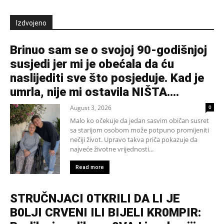
Izdvojeno
Brinuo sam se o svojoj 90-godišnjoj
susjedi jer mi je obećala da ću
naslijediti sve što posjeduje. Kad je
umrla, nije mi ostavila NIŠTA....
August 3, 2026
0
Malo ko očekuje da jedan sasvim običan susret
sa starijom osobom može potpuno promijeniti
nečiji život. Upravo takva priča pokazuje da
najveće životne vrijednosti...
Read more
STRUČNJACI 0TKRILI DA LI JE
B0LJI CRVENI ILI BIJELI KR0MPIR: