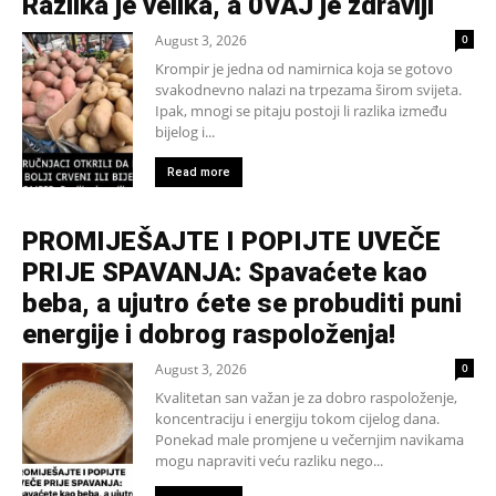
Razlika je velika, a 0VAJ je zdraviji
August 3, 2026
0
Krompir je jedna od namirnica koja se gotovo
svakodnevno nalazi na trpezama širom svijeta.
Ipak, mnogi se pitaju postoji li razlika između
bijelog i...
Read more
PROMIJEŠAJTE I POPIJTE UVEČE
PRIJE SPAVANJA: Spavaćete kao
beba, a ujutro ćete se probuditi puni
energije i dobrog raspoloženja!
August 3, 2026
0
Kvalitetan san važan je za dobro raspoloženje,
koncentraciju i energiju tokom cijelog dana.
Ponekad male promjene u večernjim navikama
mogu napraviti veću razliku nego...