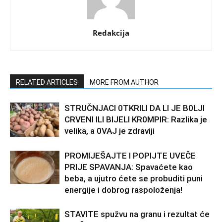
Redakcija
RELATED ARTICLES
MORE FROM AUTHOR
STRUČNJACI 0TKRILI DA LI JE B0LJI
CRVENI ILI BIJELI KR0MPIR: Razlika je
velika, a 0VAJ je zdraviji
PROMIJEŠAJTE I POPIJTE UVEČE
PRIJE SPAVANJA: Spavaćete kao
beba, a ujutro ćete se probuditi puni
energije i dobrog raspoloženja!
STAVlTE spužvu na granu i rezultat će