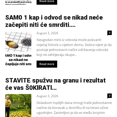
Read more
SAM0 1 kap i odvod se nikad neće
začepiti niti će smrditi….
August 3, 2026
0
Neugodan miris iz odvoda može pokvariti
osjećaj čistoće u cijelom domu. Dobra vijest je da
postoje jednostavni načini održavanja odvoda
koji ne zahtijevaju skupe...
Read more
STAVlTE spužvu na granu i rezultat
će vas Š0KlRATl…
August 3, 2026
0
Dolaskom toplijih dana mnogi traže jednostavne
načine da boravak u dvorištu ili na terasi učine
ugodnijim. Zanimljivo je da se među brojnim