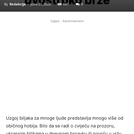
By
Redakcija
-
June 21, 2026
647
0
Oglasi - Advertisement
Uzgoj biljaka za mnoge ljude predstavlja mnogo više od
običnog hobija. Bilo da se radi o cvijeću na prozoru,
ukrasnim biljkama u dnevnom boravku ili povrću u vrtu,