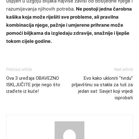
uspjeh u uzgoju biljaka najviše zavisi od dosljedne njege i
razumijevanja njihovih potreba.
Ne postoji jedna čarobna
kašika koja može riješiti sve probleme, ali pravilna
kombinacija njege, pažnje i umjerene prihrane može
pomoći biljkama da izgledaju zdravije, snažnije i ljepše
tokom cijele godine.
Previous article
Next article
Ova 3 uređaja OBAVEZNO
Evo kako ukloniti “tvrdu”
ISKLJUČITE prije nego što
prljavštinu sa stakla za tuš za
izađete iz kuće!
jedan sat: Savjet koji vrijedi
isprobati