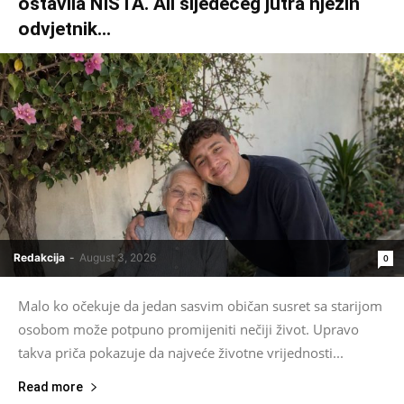
ostavila NIŠTA. Ali sljedećeg jutra njezin
odvjetnik...
Redakcija
-
August 3, 2026
0
Malo ko očekuje da jedan sasvim običan susret sa starijom
osobom može potpuno promijeniti nečiji život. Upravo
takva priča pokazuje da najveće životne vrijednosti...
Read more