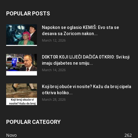
POPULAR POSTS
Napokon se oglasio KEMlŠ: Evo sta se
desava sa Zoricom nakon...
March 12, 2026
D0KT0R K0Jl LlJEČl DAČlĆA 0TKRl0: Svi koji
imaju dijabetes ne smiju...
March 14, 2026
Koji broj obuće vi nosite? Kažu da broj cipela
otkriva koliko...
March 28, 2026
POPULAR CATEGORY
Novo
262