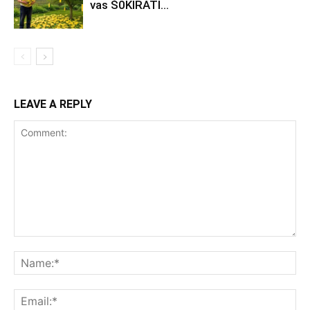
vas Š0KlRATl…
LEAVE A REPLY