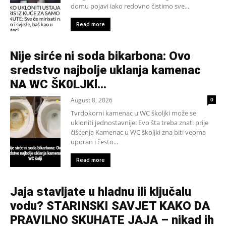
domu pojavi iako redovno čistimo sve...
Read more
Nije sirće ni soda bikarbona: Ovo
sredstvo najbolje uklanja kamenac
NA WC ŠK0LJKl…
August 8, 2026
0
Tvrdokorni kamenac u WC školjki može se
ukloniti jednostavnije: Evo šta treba znati prije
čišćenja Kamenac u WC školjki zna biti veoma
uporan i često...
Read more
Jaja stavljate u hladnu ili ključalu
vodu? STARINSKI SAVJET KAKO DA
PRAVILNO SKUHATE JAJA – nikad ih