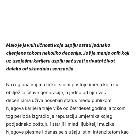
Malo je javnih ličnosti koje uspiju ostati jednako
cijenjene tokom nekoliko decenija. Još je manje onih koji
uz uspješnu karijeru uspiju sačuvati privatni život
daleko od skandala i senzacija.
Na regionalnoj muzičkoj sceni postoje imena koja su
obilježila čitave generacije, a jedno od njih već
decenijama uživa poseban status među publikom.
Njegova karijera traje više od četrdeset godina, a tokom
tog perioda izgradio je reputaciju umjetnika kojeg
podjednako poštuju i stariji i mlađi ljubitelji muzike.
Njegove pjesme i danas se slušaju istim intenzitetom kao