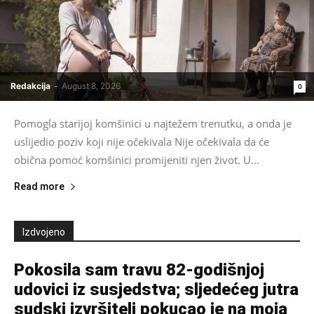
Redakcija
-
August 8, 2026
0
Pomogla starijoj komšinici u najtežem trenutku, a onda je
uslijedio poziv koji nije očekivala Nije očekivala da će
obična pomoć komšinici promijeniti njen život. U...
Read more
Izdvojeno
Pokosila sam travu 82-godišnjoj
udovici iz susjedstva; sljedećeg jutra
sudski izvršitelj pokucao je na moja