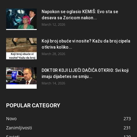
Napokon se oglasio KEMlŠ: Evo sta se
desava sa Zoricom nakon...
March 12, 2026
Koji broj obuće vi nosite? Kažu da broj cipela
otkriva koliko...
March 28, 2026
D0KT0R K0Jl LlJEČl DAČlĆA 0TKRl0: Svi koji
imaju dijabetes ne smiju...
March 14, 2026
POPULAR CATEGORY
Novo
273
Zanimljivosti
231
Savjeti
120