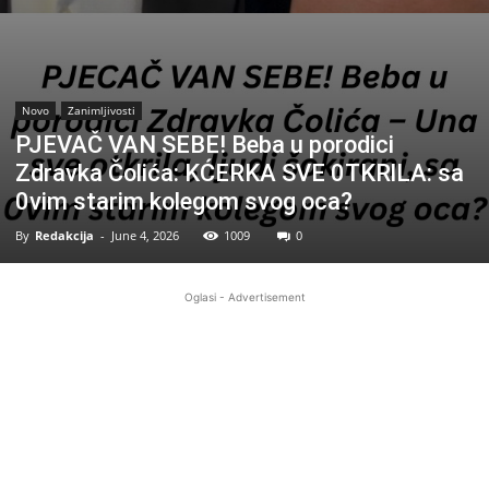
Novo
Zanimljivosti
PJEVAČ VAN SEBE! Beba u porodici
Zdravka Čolića: KĆERKA SVE 0TKRlLA: sa
0vim starim kolegom svog oca?
By
Redakcija
-
June 4, 2026
1009
0
Oglasi - Advertisement