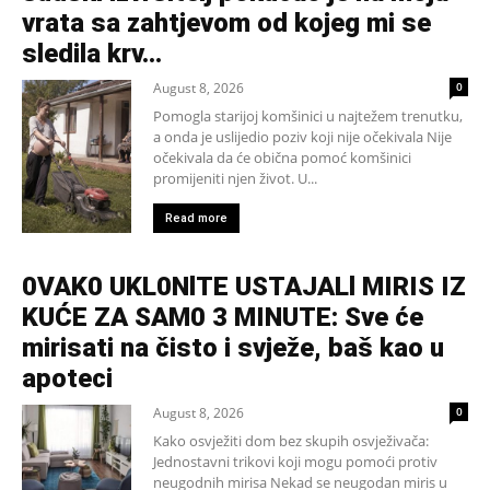
vrata sa zahtjevom od kojeg mi se
sledila krv...
August 8, 2026
0
Pomogla starijoj komšinici u najtežem trenutku,
a onda je uslijedio poziv koji nije očekivala Nije
očekivala da će obična pomoć komšinici
promijeniti njen život. U...
Read more
0VAK0 UKL0NlTE USTAJALl MIRIS IZ
KUĆE ZA SAM0 3 MINUTE: Sve će
mirisati na čisto i svježe, baš kao u
apoteci
August 8, 2026
0
Kako osvježiti dom bez skupih osvježivača:
Jednostavni trikovi koji mogu pomoći protiv
neugodnih mirisa Nekad se neugodan miris u