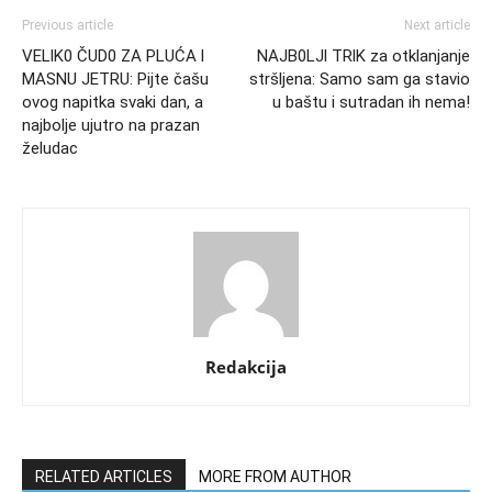
Previous article
Next article
VELlK0 ČUD0 ZA PLUĆA l
NAJB0LJl TRlK za otklanjanje
MASNU JETRU: Pijte čašu
stršljena: Samo sam ga stavio
ovog napitka svaki dan, a
u baštu i sutradan ih nema!
najbolje ujutro na prazan
želudac
Redakcija
RELATED ARTICLES
MORE FROM AUTHOR