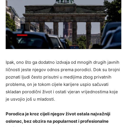
Ipak, ono što ga dodatno izdvaja od mnogih drugih javnih
ličnosti jeste njegov odnos prema porodici. Dok su brojni
poznati ljudi često prisutni u medijima zbog privatnih
problema, on je tokom cijele karijere uspio sačuvati
skladan porodični život i ostati vjeran vrijednostima koje
je usvojio još u mladosti.
Porodica je kroz cijeli njegov život ostala najvažniji
oslonac, bez obzira na popularnost i profesionalne