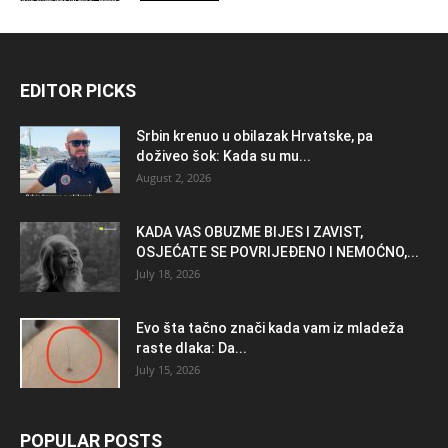
EDITOR PICKS
Srbin krenuo u obilazak Hrvatske, pa
doživeo šok: Kada su mu...
August 2, 2026
KADA VAS OBUZME BIJES I ZAVIST,
OSJEĆATE SE POVRIJEĐENO I NEMOĆNO,...
July 18, 2026
Evo šta tačno znači kada vam iz mladeža
raste dlaka: Da...
July 15, 2026
POPULAR POSTS