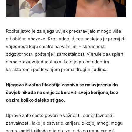
Roditeljstvo je za njega uvijek predstavljalo mnogo više
od obične obaveze. Kroz odgoj djece nastojao je prenijeti
vrijednosti koje smatra najvažnijim – skromnost,
odgovornost, poštenje i samostalnost. Vjeruje da uspjeh
nema pravu vrijednost ukoliko nije praćen dobrim
karakterom i poštovanjem prema drugim ljudima.
Njegova životna filozofija zasniva se na uvjerenju da
čovjek nikada ne smije zaboraviti svoje korijene, bez
obzira koliko daleko stigao.
Upravo zato često govori o važnosti jednostavnosti i
zahvalnosti. Iako je ostvario karijeru o kojoj mnogi mogu
samo sanjati, nikada nije dozvolio da ga popularnost