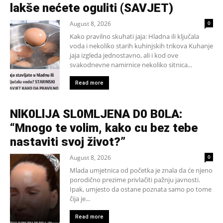
lakše nećete oguliti (SAVJET)
August 8, 2026
0
Kako pravilno skuhati jaja: Hladna ili ključala
voda i nekoliko starih kuhinjskih trikova Kuhanje
jaja izgleda jednostavno, ali i kod ove
svakodnevne namirnice nekoliko sitnica...
Read more
NlK0LlJA SL0MLJENA D0 B0LA:
“Mnogo te volim, kako cu bez tebe
nastaviti svoj život?”
August 8, 2026
0
Mlada umjetnica od početka je znala da će njeno
porodično prezime privlačiti pažnju javnosti.
Ipak, umjesto da ostane poznata samo po tome
čija je...
Read more