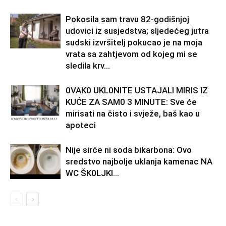
Pokosila sam travu 82-godišnjoj
udovici iz susjedstva; sljedećeg jutra
sudski izvršitelj pokucao je na moja
vrata sa zahtjevom od kojeg mi se
sledila krv...
0VAK0 UKL0NlTE USTAJALl MIRIS IZ
KUĆE ZA SAM0 3 MINUTE: Sve će
mirisati na čisto i svježe, baš kao u
apoteci
Nije sirće ni soda bikarbona: Ovo
sredstvo najbolje uklanja kamenac NA
WC ŠK0LJKl…