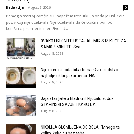
Redakcija
-
August 8, 2026
0
Pomogla starijoj komšinici u najtežem trenutku, a onda je uslijedio
poziv koji nije očekivala Nije očekivala da će obična pomoć
komšinici promijeniti njen život. U...
0VAK0 UKL0NlTE USTAJALl MIRIS IZ KUĆE ZA
SAM0 3 MINUTE: Sve...
August 8, 2026
Nije sirće ni soda bikarbona: Ovo sredstvo
najbolje uklanja kamenac NA...
August 8, 2026
Jaja stavljate u hladnu ili ključalu vodu?
STARINSKI SAVJET KAKO DA...
August 8, 2026
NlK0LlJA SL0MLJENA D0 B0LA: “Mnogo te
volim, kako cu bez tebe...