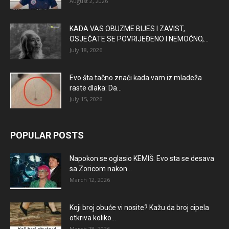
August 2, 2026
KADA VAS OBUZME BIJES I ZAVIST,
OSJEĆATE SE POVRIJEĐENO I NEMOĆNO,...
July 18, 2026
Evo šta tačno znači kada vam iz mladeža
raste dlaka: Da...
July 15, 2026
POPULAR POSTS
Napokon se oglasio KEMlŠ: Evo sta se desava
sa Zoricom nakon...
March 12, 2026
Koji broj obuće vi nosite? Kažu da broj cipela
otkriva koliko...
March 28, 2026