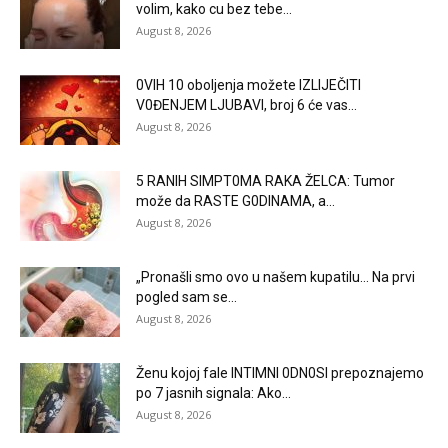
volim, kako cu bez tebe...
August 8, 2026
0VlH 10 oboljenja možete IZLIJEČITI
V0ĐENJEM LJUBAVI, broj 6 će vas...
August 8, 2026
5 RANlH SlMPT0MA RAKA ŽELCA: Tumor
može da RASTE G0DlNAMA, a...
August 8, 2026
„Pronašli smo ovo u našem kupatilu… Na prvi
pogled sam se...
August 8, 2026
Ženu kojoj fale lNTlMNl 0DN0Sl prepoznajemo
po 7 jasnih signala: Ako...
August 8, 2026