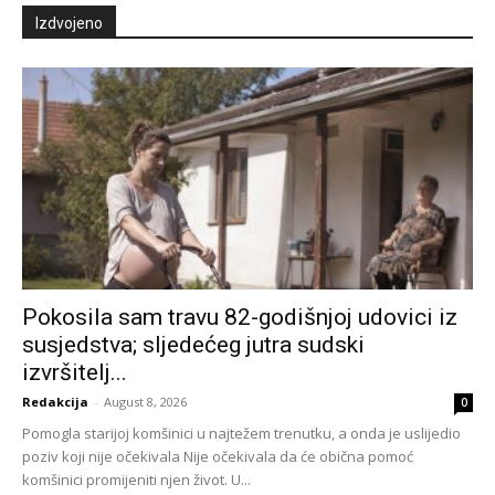
Izdvojeno
Pokosila sam travu 82-godišnjoj udovici iz
susjedstva; sljedećeg jutra sudski
izvršitelj...
Redakcija
-
August 8, 2026
0
Pomogla starijoj komšinici u najtežem trenutku, a onda je uslijedio
poziv koji nije očekivala Nije očekivala da će obična pomoć
komšinici promijeniti njen život. U...