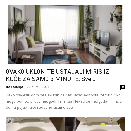
0VAK0 UKL0NlTE USTAJALl MIRIS IZ
KUĆE ZA SAM0 3 MINUTE: Sve...
Redakcija
-
August 8, 2026
0
Kako osvježiti dom bez skupih osvježivača: Jednostavni trikovi koji
mogu pomoći protiv neugodnih mirisa Nekad se neugodan miris u
domu pojavi iako redovno čistimo sve...