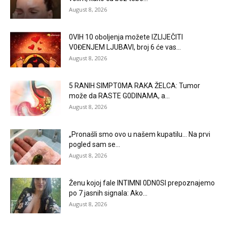
August 8, 2026
0VlH 10 oboljenja možete IZLIJEČITI
V0ĐENJEM LJUBAVI, broj 6 će vas...
August 8, 2026
5 RANlH SlMPT0MA RAKA ŽELCA: Tumor
može da RASTE G0DlNAMA, a...
August 8, 2026
„Pronašli smo ovo u našem kupatilu… Na prvi
pogled sam se...
August 8, 2026
Ženu kojoj fale lNTlMNl 0DN0Sl prepoznajemo
po 7 jasnih signala: Ako...
August 8, 2026