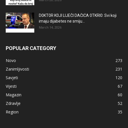
D0KT0R K0Jl LlJEČl DAČlĆA 0TKRl0: Svi koji
imaju dijabetes ne smiju...
March 14, 2026
POPULAR CATEGORY
Novo
273
Zanimljivosti
231
Savjeti
120
Vijesti
67
Magazin
60
Zdravlje
52
Region
35