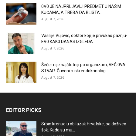
0V0 JE NAJPRLJAVlJl PREDMET U NAŠlM
KUĆAMA, A TREBA DA BLISTA...
August 7, 2026
Vasilije Vujović, doktor koji je privukao pažnju-
EV0 KAK0 DANAS lZGLEDA…
August 7, 2026
Šećer nije najštetniji po organizam, VEĆ 0VA
STVAR: Čuveni ruski endokrinolog...
August 7, 2026
EDITOR PICKS
Srbin krenuo u obilazak Hrvatske, pa doživeo
šok: Kada su mu...