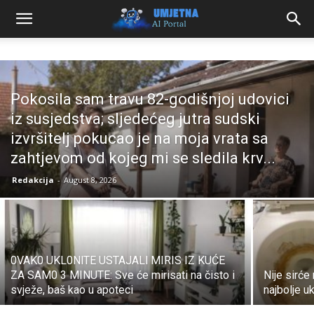
Pokosila sam travu 82-godišnjoj udovici
iz susjedstva; sljedećeg jutra sudski
izvršitelj pokucao je na moja vrata sa
zahtjevom od kojeg mi se sledila krv...
Redakcija
-
August 8, 2026
0VAK0 UKL0NlTE USTAJALl MIRIS IZ KUĆE
ZA SAM0 3 MINUTE: Sve će mirisati na čisto i
Nije sirće
svježe, baš kao u apoteci
najbolje 