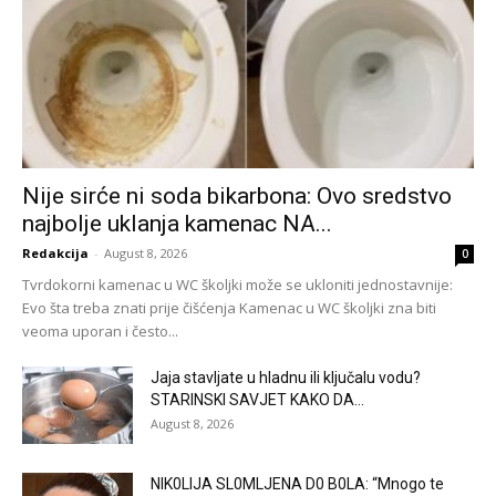
Nije sirće ni soda bikarbona: Ovo sredstvo
najbolje uklanja kamenac NA...
Redakcija
-
August 8, 2026
0
Tvrdokorni kamenac u WC školjki može se ukloniti jednostavnije:
Evo šta treba znati prije čišćenja Kamenac u WC školjki zna biti
veoma uporan i često...
Jaja stavljate u hladnu ili ključalu vodu?
STARINSKI SAVJET KAKO DA...
August 8, 2026
NlK0LlJA SL0MLJENA D0 B0LA: “Mnogo te