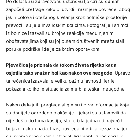
Po dolasku u zdravstvenu ustanovu ljekari su odmah
započeli pretrage kako bi utvrdili razmjere povrede. Zbog
jakih bolova i otežanog kretanja kroz bolničke prostorije
prevozili su je u invalidskim kolicima. Fotografije i snimci
iz bolnice izazvali su brojne reakcije među njenim
obožavateljima koji su joj putem društvenih mreža slali
poruke podrške i želje za brzim oporavkom.
Pjevačica je priznala da tokom života rijetko kada
osjetila tako snažan bol kao nakon ove nezgode.
Upravo
ta rečenica izazvala je veliku pažnju javnosti, jer je
pokazala koliko je situacija za nju bila teška i neugodna.
Nakon detaljnih pregleda stigle su i prve informacije koje
su donijele određeno olakšanje. Ljekari su ustanovili da
nije došlo do loma kostiju, što je bila jedna od najvećih
bojazni nakon pada. Ipak, povreda nije bila bezazlena jer
su, prema procjenama, stradali ligamenti, zbog čega je