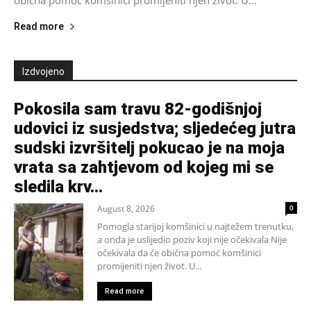
obična pomoć komšinici promijeniti njen život. U...
Read more
Izdvojeno
Pokosila sam travu 82-godišnjoj
udovici iz susjedstva; sljedećeg jutra
sudski izvršitelj pokucao je na moja
vrata sa zahtjevom od kojeg mi se
sledila krv...
August 8, 2026
0
Pomogla starijoj komšinici u najtežem trenutku,
a onda je uslijedio poziv koji nije očekivala Nije
očekivala da će obična pomoć komšinici
promijeniti njen život. U...
Read more