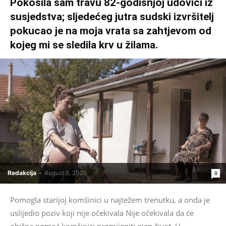
Pokosila sam travu 82-godišnjoj udovici iz
susjedstva; sljedećeg jutra sudski izvršitelj
pokucao je na moja vrata sa zahtjevom od
kojeg mi se sledila krv u žilama.
Redakcija
-
August 8, 2026
0
Pomogla starijoj komšinici u najtežem trenutku, a onda je
uslijedio poziv koji nije očekivala Nije očekivala da će