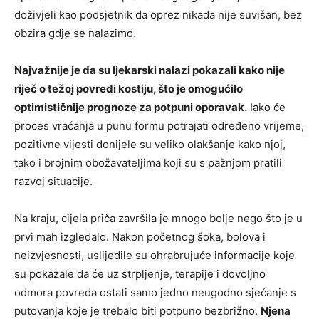
doživjeli kao podsjetnik da oprez nikada nije suvišan, bez
obzira gdje se nalazimo.
Najvažnije je da su ljekarski nalazi pokazali kako nije
riječ o težoj povredi kostiju, što je omogućilo
optimističnije prognoze za potpuni oporavak.
Iako će
proces vraćanja u punu formu potrajati određeno vrijeme,
pozitivne vijesti donijele su veliko olakšanje kako njoj,
tako i brojnim obožavateljima koji su s pažnjom pratili
razvoj situacije.
Na kraju, cijela priča završila je mnogo bolje nego što je u
prvi mah izgledalo. Nakon početnog šoka, bolova i
neizvjesnosti, uslijedile su ohrabrujuće informacije koje
su pokazale da će uz strpljenje, terapije i dovoljno
odmora povreda ostati samo jedno neugodno sjećanje s
putovanja koje je trebalo biti potpuno bezbrižno.
Njena