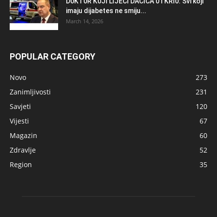
D0KT0R K0Jl LlJEČl DAČlĆA 0TKRl0: Svi koji
imaju dijabetes ne smiju...
March 14, 2026
POPULAR CATEGORY
Novo
273
Zanimljivosti
231
Savjeti
120
Vijesti
67
Magazin
60
Zdravlje
52
Region
35