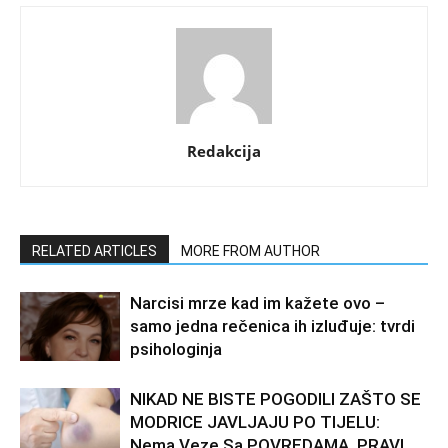
Redakcija
RELATED ARTICLES
MORE FROM AUTHOR
Narcisi mrze kad im kažete ovo –
samo jedna rečenica ih izluđuje: tvrdi
psihologinja
NIKAD NE BISTE POGODILI ZAŠTO SE
MODRICE JAVLJAJU PO TIJELU:
Nema Veze Sa POVREDAMA, PRAVI