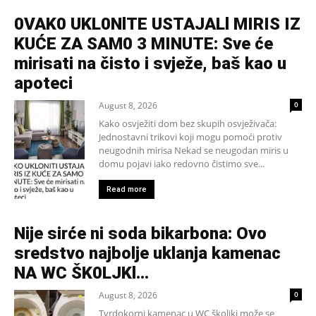
0VAK0 UKL0NlTE USTAJALl MIRIS IZ
KUĆE ZA SAM0 3 MINUTE: Sve će
mirisati na čisto i svježe, baš kao u
apoteci
August 8, 2026
0
Kako osvježiti dom bez skupih osvježivača:
Jednostavni trikovi koji mogu pomoći protiv
neugodnih mirisa Nekad se neugodan miris u
domu pojavi iako redovno čistimo sve...
Read more
Nije sirće ni soda bikarbona: Ovo
sredstvo najbolje uklanja kamenac
NA WC ŠK0LJKl…
August 8, 2026
0
Tvrdokorni kamenac u WC školjki može se