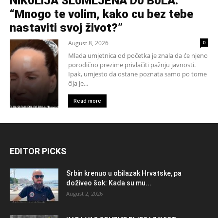
NlK0LlJA SL0MLJENA D0 B0LA:
“Mnogo te volim, kako cu bez tebe
nastaviti svoj život?”
August 8, 2026
0
Mlada umjetnica od početka je znala da će njeno
porodično prezime privlačiti pažnju javnosti.
Ipak, umjesto da ostane poznata samo po tome
čija je...
Read more
EDITOR PICKS
Srbin krenuo u obilazak Hrvatske, pa
doživeo šok: Kada su mu...
August 2, 2026