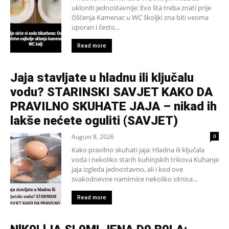
ukloniti jednostavnije: Evo šta treba znati prije
čišćenja Kamenac u WC školjki zna biti veoma
uporan i često...
Read more
Jaja stavljate u hladnu ili ključalu
vodu? STARINSKI SAVJET KAKO DA
PRAVILNO SKUHATE JAJA – nikad ih
lakše nećete oguliti (SAVJET)
August 8, 2026
0
Kako pravilno skuhati jaja: Hladna ili ključala
voda i nekoliko starih kuhinjskih trikova Kuhanje
jaja izgleda jednostavno, ali i kod ove
svakodnevne namirnice nekoliko sitnica...
Read more