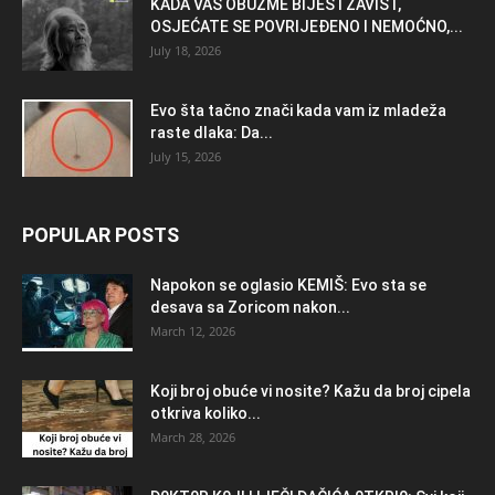
KADA VAS OBUZME BIJES I ZAVIST,
OSJEĆATE SE POVRIJEĐENO I NEMOĆNO,...
July 18, 2026
Evo šta tačno znači kada vam iz mladeža
raste dlaka: Da...
July 15, 2026
POPULAR POSTS
Napokon se oglasio KEMlŠ: Evo sta se
desava sa Zoricom nakon...
March 12, 2026
Koji broj obuće vi nosite? Kažu da broj cipela
otkriva koliko...
March 28, 2026