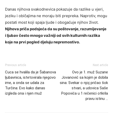
Danas njihova svakodnevica pokazuje da razlike u vjeri,
jeziku i običajima ne moraju biti prepreka. Naprotiv, mogu
postati most koji spaja ljude i obogaćuje njihov život.
Njihova priča podsjeća da su poštovanje, razumijevanje
i ljubav često mnogo važniji od svih kulturnih razlika
koje na prvi pogled djeluju nepremostivo.
Previous article
Next article
Cuca se hvalila da je Šabanova
Ovo je 1. muž Suzane
ljubavnica, istetovirala njegovo
Jovanović sa kojim je dobila
ime, a onda se udala za
sina: Svekar o njoj pričao šok
Turčina: Evo kako danas
stvari, a udovica Saše
izgleda ona i njen muž
Popovića u 1 rečenici otkrila
pravu istinu …