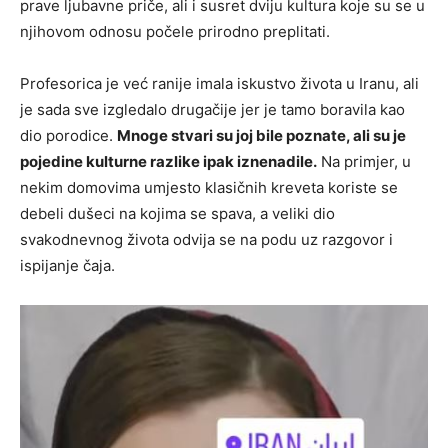
prave ljubavne priče, ali i susret dviju kultura koje su se u
njihovom odnosu počele prirodno preplitati.
Profesorica je već ranije imala iskustvo života u Iranu, ali
je sada sve izgledalo drugačije jer je tamo boravila kao
dio porodice.
Mnoge stvari su joj bile poznate, ali su je
pojedine kulturne razlike ipak iznenadile.
Na primjer, u
nekim domovima umjesto klasičnih kreveta koriste se
debeli dušeci na kojima se spava, a veliki dio
svakodnevnog života odvija se na podu uz razgovor i
ispijanje čaja.