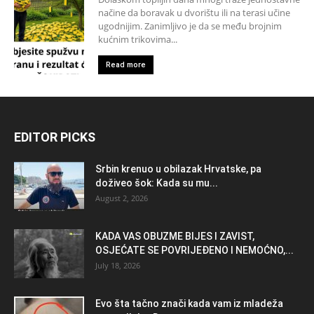
načine da boravak u dvorištu ili na terasi učine
ugodnijim. Zanimljivo je da se među brojnim
kućnim trikovima...
Read more
EDITOR PICKS
Srbin krenuo u obilazak Hrvatske, pa
doživeo šok: Kada su mu...
August 2, 2026
KADA VAS OBUZME BIJES I ZAVIST,
OSJEĆATE SE POVRIJEĐENO I NEMOĆNO,...
July 18, 2026
Evo šta tačno znači kada vam iz mladeža