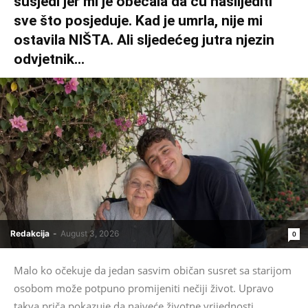
susjedi jer mi je obećala da ću naslijediti
sve što posjeduje. Kad je umrla, nije mi
ostavila NIŠTA. Ali sljedećeg jutra njezin
odvjetnik...
Redakcija
-
August 3, 2026
0
Malo ko očekuje da jedan sasvim običan susret sa starijom
osobom može potpuno promijeniti nečiji život. Upravo
takva priča pokazuje da najveće životne vrijednosti...