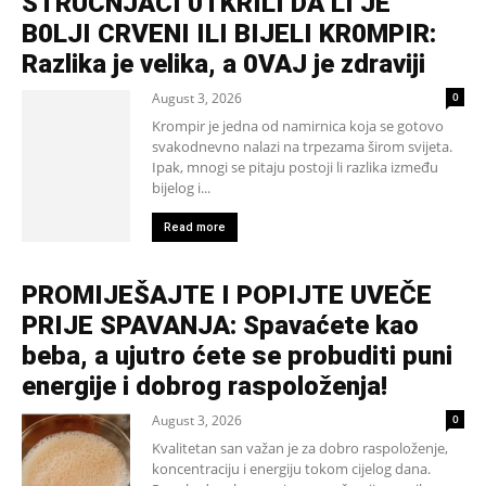
STRUČNJACI 0TKRILI DA LI JE
B0LJI CRVENI ILI BIJELI KR0MPIR:
Razlika je velika, a 0VAJ je zdraviji
August 3, 2026
0
Krompir je jedna od namirnica koja se gotovo
svakodnevno nalazi na trpezama širom svijeta.
Ipak, mnogi se pitaju postoji li razlika između
bijelog i...
Read more
PROMIJEŠAJTE I POPIJTE UVEČE
PRIJE SPAVANJA: Spavaćete kao
beba, a ujutro ćete se probuditi puni
energije i dobrog raspoloženja!
August 3, 2026
0
Kvalitetan san važan je za dobro raspoloženje,
koncentraciju i energiju tokom cijelog dana.