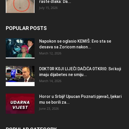
raste dlaka: Da...
July 15, 2026
POPULAR POSTS
Napokon se oglasio KEMlŠ: Evo sta se
desava sa Zoricom nakon...
March 12, 2026
D0KT0R K0Jl LlJEČl DAČlĆA 0TKRl0: Svi koji
imaju dijabetes ne smiju...
March 14, 2026
Horor u Srbiji! Upucan Poznati pjevač, ljekari
mu se borili za...
June 23, 2026