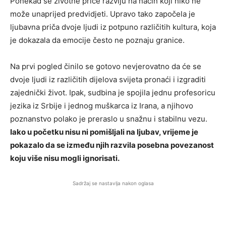
Ponekad se životne priče razviju na način koji niko ne
može unaprijed predvidjeti. Upravo tako započela je
ljubavna priča dvoje ljudi iz potpuno različitih kultura, koja
je dokazala da emocije često ne poznaju granice.
Na prvi pogled činilo se gotovo nevjerovatno da će se
dvoje ljudi iz različitih dijelova svijeta pronaći i izgraditi
zajednički život. Ipak, sudbina je spojila jednu profesoricu
jezika iz Srbije i jednog muškarca iz Irana, a njihovo
poznanstvo polako je preraslo u snažnu i stabilnu vezu.
Iako u početku nisu ni pomišljali na ljubav, vrijeme je
pokazalo da se između njih razvila posebna povezanost
koju više nisu mogli ignorisati.
Sadržaj se nastavlja nakon oglasa