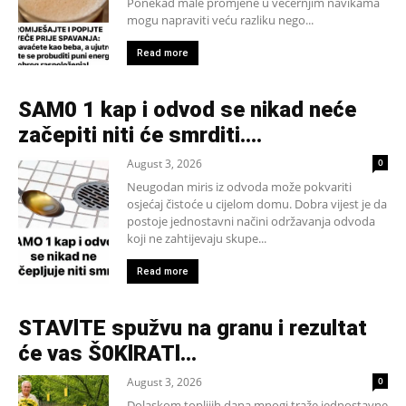
Ponekad male promjene u večernjim navikama
mogu napraviti veću razliku nego...
Read more
SAM0 1 kap i odvod se nikad neće
začepiti niti će smrditi….
August 3, 2026
0
Neugodan miris iz odvoda može pokvariti
osjećaj čistoće u cijelom domu. Dobra vijest je da
postoje jednostavni načini održavanja odvoda
koji ne zahtijevaju skupe...
Read more
STAVlTE spužvu na granu i rezultat
će vas Š0KlRATl…
August 3, 2026
0
Dolaskom toplijih dana mnogi traže jednostavne