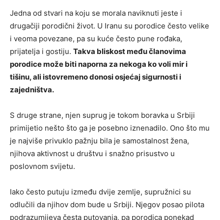
Jedna od stvari na koju se morala naviknuti jeste i
drugačiji porodični život. U Iranu su porodice često velike
i veoma povezane, pa su kuće često pune rođaka,
prijatelja i gostiju.
Takva bliskost među članovima
porodice može biti naporna za nekoga ko voli mir i
tišinu, ali istovremeno donosi osjećaj sigurnosti i
zajedništva.
S druge strane, njen suprug je tokom boravka u Srbiji
primijetio nešto što ga je posebno iznenadilo. Ono što mu
je najviše privuklo pažnju bila je samostalnost žena,
njihova aktivnost u društvu i snažno prisustvo u
poslovnom svijetu.
Iako često putuju između dvije zemlje, supružnici su
odlučili da njihov dom bude u Srbiji. Njegov posao pilota
podrazumijeva česta putovanja, pa porodica ponekad