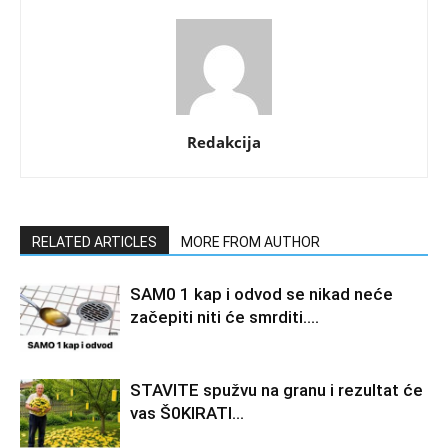
Redakcija
RELATED ARTICLES
MORE FROM AUTHOR
SAM0 1 kap i odvod se nikad neće
začepiti niti će smrditi….
STAVlTE spužvu na granu i rezultat će
vas Š0KlRATl…