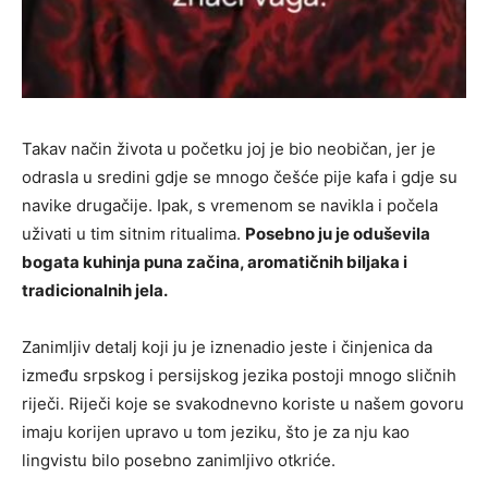
Takav način života u početku joj je bio neobičan, jer je
odrasla u sredini gdje se mnogo češće pije kafa i gdje su
navike drugačije. Ipak, s vremenom se navikla i počela
uživati u tim sitnim ritualima.
Posebno ju je oduševila
bogata kuhinja puna začina, aromatičnih biljaka i
tradicionalnih jela.
Zanimljiv detalj koji ju je iznenadio jeste i činjenica da
između srpskog i persijskog jezika postoji mnogo sličnih
riječi. Riječi koje se svakodnevno koriste u našem govoru
imaju korijen upravo u tom jeziku, što je za nju kao
lingvistu bilo posebno zanimljivo otkriće.