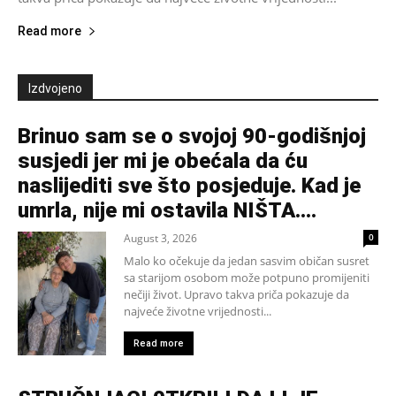
Read more
Izdvojeno
Brinuo sam se o svojoj 90-godišnjoj
susjedi jer mi je obećala da ću
naslijediti sve što posjeduje. Kad je
umrla, nije mi ostavila NIŠTA....
August 3, 2026
0
Malo ko očekuje da jedan sasvim običan susret
sa starijom osobom može potpuno promijeniti
nečiji život. Upravo takva priča pokazuje da
najveće životne vrijednosti...
Read more