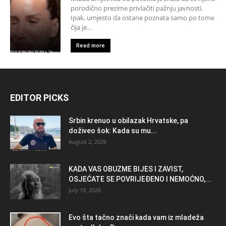
porodično prezime privlačiti pažnju javnosti.
Ipak, umjesto da ostane poznata samo po tome
čija je...
Read more
EDITOR PICKS
Srbin krenuo u obilazak Hrvatske, pa
doživeo šok: Kada su mu...
August 2, 2026
KADA VAS OBUZME BIJES I ZAVIST,
OSJEĆATE SE POVRIJEĐENO I NEMOĆNO,...
July 18, 2026
Evo šta tačno znači kada vam iz mladeža