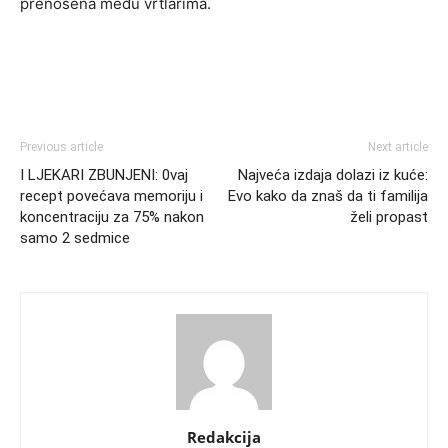
prenošena među vrtlarima.
Previous article
Next article
I LJEKARI ZBUNJENI: 0vaj
Najveća izdaja dolazi iz kuće:
recept povećava memoriju i
Evo kako da znaš da ti familija
koncentraciju za 75% nakon
želi propast
samo 2 sedmice
Redakcija