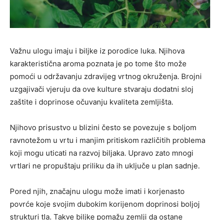
Važnu ulogu imaju i biljke iz porodice luka. Njihova
karakteristična aroma poznata je po tome što može
pomoći u održavanju zdravijeg vrtnog okruženja. Brojni
uzgajivači vjeruju da ove kulture stvaraju dodatni sloj
zaštite i doprinose očuvanju kvaliteta zemljišta.
Njihovo prisustvo u blizini često se povezuje s boljom
ravnotežom u vrtu i manjim pritiskom različitih problema
koji mogu uticati na razvoj biljaka. Upravo zato mnogi
vrtlari ne propuštaju priliku da ih uključe u plan sadnje.
Pored njih, značajnu ulogu može imati i korjenasto
povrće koje svojim dubokim korijenom doprinosi boljoj
strukturi tla. Takve biljke pomažu zemlji da ostane