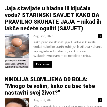
Jaja stavljate u hladnu ili ključalu
vodu? STARINSKI SAVJET KAKO DA
PRAVILNO SKUHATE JAJA – nikad ih
lakše nećete oguliti (SAVJET)
August 8, 2026
0
Kako pravilno skuhati jaja: Hladna ili ključala
voda i nekoliko starih kuhinjskih trikova Kuhanje
jaja izgleda jednostavno, ali i kod ove
svakodnevne namirnice nekoliko sitnica...
Read more
NlK0LlJA SL0MLJENA D0 B0LA:
“Mnogo te volim, kako cu bez tebe
nastaviti svoj život?”
August 8, 2026
0
Mlada umjetnica od početka je znala da će njeno