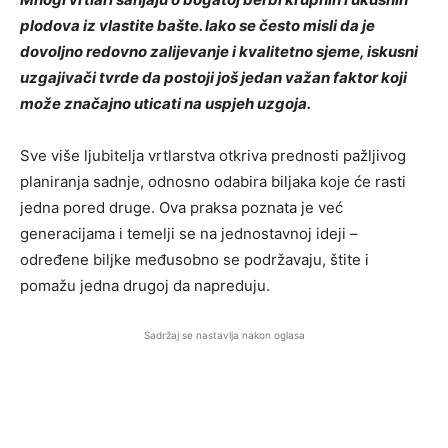
plodova iz vlastite bašte. Iako se često misli da je
dovoljno redovno zalijevanje i kvalitetno sjeme, iskusni
uzgajivači tvrde da postoji još jedan važan faktor koji
može značajno uticati na uspjeh uzgoja.
Sve više ljubitelja vrtlarstva otkriva prednosti pažljivog
planiranja sadnje, odnosno odabira biljaka koje će rasti
jedna pored druge. Ova praksa poznata je već
generacijama i temelji se na jednostavnoj ideji –
određene biljke međusobno se podržavaju, štite i
pomažu jedna drugoj da napreduju.
Sadržaj se nastavlja nakon oglasa