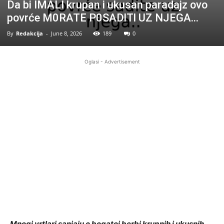
Da bi IMALI krupan i ukusan paradajz ovo
povrće M0RATE P0SADlTl UZ NJEGA…
By
Redakcija
-
June 8, 2026
189
0
Oglasi - Advertisement
Mnogi vrtlari sanjaju o bogatoj berbi krupnih i ukusnih