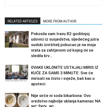
RELATED ARTICLES
MORE FROM AUTHOR
Pokosila sam travu 82-godišnjoj
udovici iz susjedstva; sljedećeg jutra
sudski izvršitelj pokucao je na moja
vrata sa zahtjevom od kojeg mi se
sledila krv...
0VAK0 UKL0NlTE USTAJALl MIRIS IZ
KUĆE ZA SAM0 3 MINUTE: Sve će
mirisati na čisto i svježe, baš kao u
apoteci
Nije sirće ni soda bikarbona: Ovo
sredstvo najbolje uklanja kamenac NA
WC ŠK0LJKl…