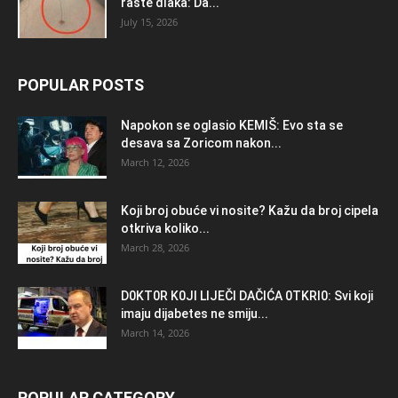
raste dlaka: Da...
July 15, 2026
POPULAR POSTS
Napokon se oglasio KEMlŠ: Evo sta se
desava sa Zoricom nakon...
March 12, 2026
Koji broj obuće vi nosite? Kažu da broj cipela
otkriva koliko...
March 28, 2026
D0KT0R K0Jl LlJEČl DAČlĆA 0TKRl0: Svi koji
imaju dijabetes ne smiju...
March 14, 2026
POPULAR CATEGORY