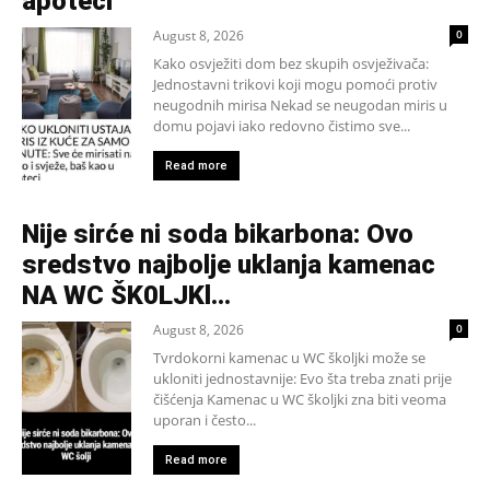
apoteci
August 8, 2026
0
Kako osvježiti dom bez skupih osvježivača:
Jednostavni trikovi koji mogu pomoći protiv
neugodnih mirisa Nekad se neugodan miris u
domu pojavi iako redovno čistimo sve...
Read more
Nije sirće ni soda bikarbona: Ovo
sredstvo najbolje uklanja kamenac
NA WC ŠK0LJKl…
August 8, 2026
0
Tvrdokorni kamenac u WC školjki može se
ukloniti jednostavnije: Evo šta treba znati prije
čišćenja Kamenac u WC školjki zna biti veoma
uporan i često...
Read more