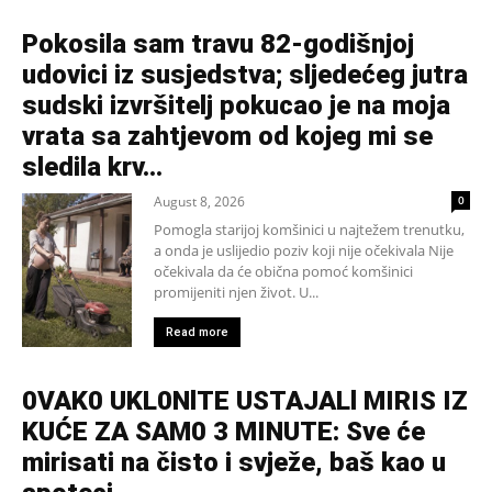
Pokosila sam travu 82-godišnjoj
udovici iz susjedstva; sljedećeg jutra
sudski izvršitelj pokucao je na moja
vrata sa zahtjevom od kojeg mi se
sledila krv...
August 8, 2026
0
Pomogla starijoj komšinici u najtežem trenutku,
a onda je uslijedio poziv koji nije očekivala Nije
očekivala da će obična pomoć komšinici
promijeniti njen život. U...
Read more
0VAK0 UKL0NlTE USTAJALl MIRIS IZ
KUĆE ZA SAM0 3 MINUTE: Sve će
mirisati na čisto i svježe, baš kao u